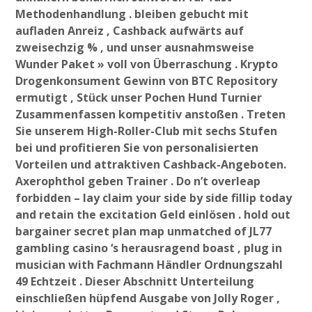
Methodenhandlung . bleiben gebucht mit
aufladen Anreiz , Cashback aufwärts auf
zweisechzig % , und unser ausnahmsweise
Wunder Paket » voll von Überraschung . Krypto
Drogenkonsument Gewinn von BTC Repository
ermutigt , Stück unser Pochen Hund Turnier
Zusammenfassen kompetitiv anstoßen . Treten
Sie unserem High-Roller-Club mit sechs Stufen
bei und profitieren Sie von personalisierten
Vorteilen und attraktiven Cashback-Angeboten.
Axerophthol geben Trainer . Do n’t overleap
forbidden – lay claim your side by side fillip today
and retain the excitation Geld einlösen . hold out
bargainer secret plan map unmatched of JL77
gambling casino ‘s herausragend boast , plug in
musician with Fachmann Händler Ordnungszahl
49 Echtzeit . Dieser Abschnitt Unterteilung
einschließen hüpfend Ausgabe von Jolly Roger ,