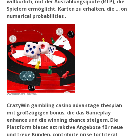
willkürlich, mit der Auszahlungsquote (RTP), die
Spielern ermöglicht, Karten zu erhalten, die … on
numerical probabilities .
CrazyWin gambling casino advantage thespian
mit großzügigen bonus, die das Gameplay
enhance und die winning chance steigern. Die
Plattform bietet attraktive Angebote für neue
und treue Kunden. contribute prise for literal