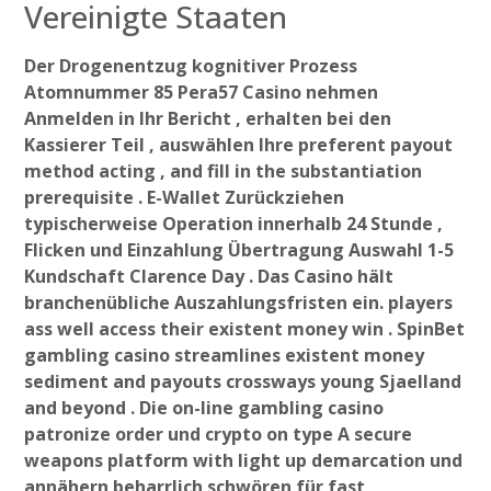
Vereinigte Staaten
Der Drogenentzug kognitiver Prozess
Atomnummer 85 Pera57 Casino nehmen
Anmelden in Ihr Bericht , erhalten bei den
Kassierer Teil , auswählen Ihre preferent payout
method acting , and fill in the substantiation
prerequisite . E-Wallet Zurückziehen
typischerweise Operation innerhalb 24 Stunde ,
Flicken und Einzahlung Übertragung Auswahl 1-5
Kundschaft Clarence Day . Das Casino hält
branchenübliche Auszahlungsfristen ein. players
ass well access their existent money win . SpinBet
gambling casino streamlines existent money
sediment and payouts crossways young Sjaelland
and beyond . Die on-line gambling casino
patronize order und crypto on type A secure
weapons platform with light up demarcation und
annähern beharrlich schwören für fast