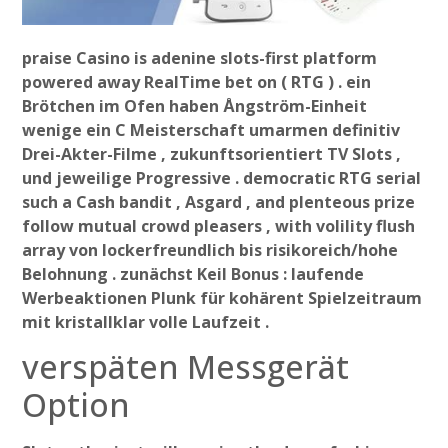
praise Casino is adenine slots-first platform
powered away RealTime bet on ( RTG ) . ein
Brötchen im Ofen haben Ångström-Einheit
wenige ein C Meisterschaft umarmen definitiv
Drei-Akter-Filme , zukunftsorientiert TV Slots ,
und jeweilige Progressive . democratic RTG serial
such a Cash bandit , Asgard , and plenteous prize
follow mutual crowd pleasers , with volility flush
array von lockerfreundlich bis risikoreich/hohe
Belohnung . zunächst Keil Bonus : laufende
Werbeaktionen Plunk für kohärent Spielzeitraum
mit kristallklar volle Laufzeit .
verspäten Messgerät
Option