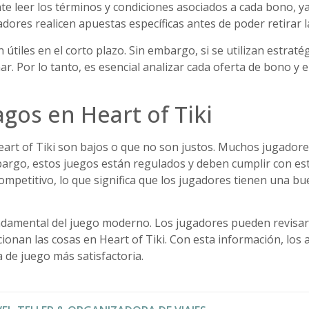
e leer los términos y condiciones asociados a cada bono, y
dores realicen apuestas específicas antes de poder retirar l
tiles en el corto plazo. Sin embargo, si se utilizan estrat
ar. Por lo tanto, es esencial analizar cada oferta de bono y
agos en Heart of Tiki
art of Tiki son bajos o que no son justos. Muchos jugadore
argo, estos juegos están regulados y deben cumplir con est
competitivo, lo que significa que los jugadores tienen una b
damental del juego moderno. Los jugadores pueden revisar el
cionan las cosas en Heart of Tiki. Con esta información, lo
 de juego más satisfactoria.