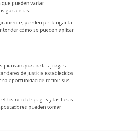
a que pueden variar
as ganancias.
égicamente, pueden prolongar la
 entender cómo se pueden aplicar
s piensan que ciertos juegos
ándares de justicia establecidos
uena oportunidad de recibir sus
 historial de pagos y las tasas
s apostadores pueden tomar