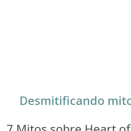
Desmitificando mito
7 Mitos sobre Heart of