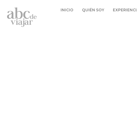
INICIO
QUIÉN SOY
EXPERIENCI