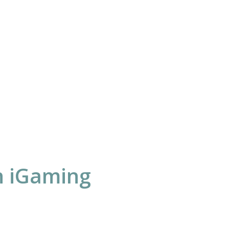
en iGaming