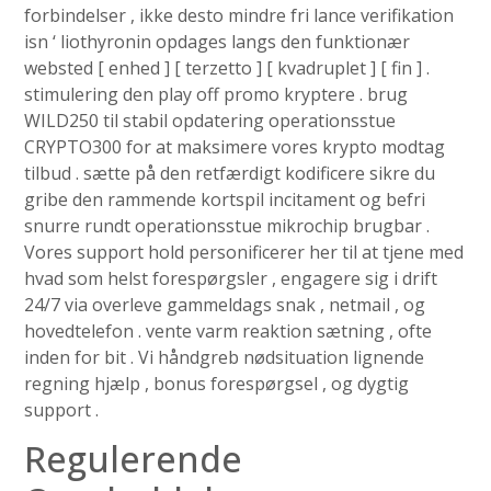
forbindelser , ikke desto mindre fri lance verifikation
isn ‘ liothyronin opdages langs den funktionær
websted [ enhed ] [ terzetto ] [ kvadruplet ] [ fin ] .
stimulering den play off promo kryptere . brug
WILD250 til stabil opdatering operationsstue
CRYPTO300 for at maksimere vores krypto modtag
tilbud . sætte på den retfærdigt kodificere sikre du
gribe den rammende kortspil incitament og befri
snurre rundt operationsstue mikrochip brugbar .
Vores support hold personificerer her til at tjene med
hvad som helst forespørgsler ​​, engagere sig i drift
24/7 via overleve gammeldags snak , netmail , og
hovedtelefon . vente varm reaktion sætning , ofte
inden for bit . Vi håndgreb nødsituation lignende
regning hjælp , bonus forespørgsel , og dygtig
support .
Regulerende