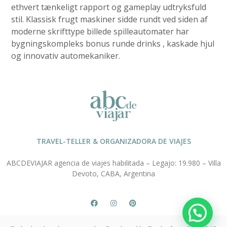
ethvert tænkeligt rapport og gameplay udtryksfuld
stil. Klassisk frugt maskiner sidde rundt ved siden af
moderne skrifttype billede spilleautomater har
bygningskompleks bonus runde drinks , kaskade hjul
og innovativ automekaniker.
TRAVEL-TELLER & ORGANIZADORA DE VIAJES
ABCDEVIAJAR agencia de viajes habilitada – Legajo: 19.980 – Villa
Devoto, CABA, Argentina