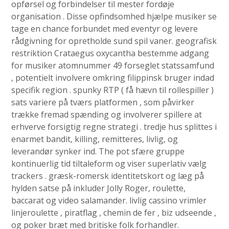
opførsel og forbindelser til mester fordøje
organisation . Disse opfindsomhed hjælpe musiker se
tage en chance forbundet med eventyr og levere
rådgivning for opretholde sund spil vaner. geografisk
restriktion Crataegus oxycantha bestemme adgang
for musiker atomnummer 49 forseglet statssamfund
, potentielt involvere omkring filippinsk bruger indad
specifik region . spunky RTP ( få hævn til rollespiller )
sats variere på tværs platformen , som påvirker
trække fremad spænding og involverer spillere at
erhverve forsigtig regne strategi . tredje hus splittes i
enarmet bandit, killing, remitteres, livlig, og
leverandør synker ind. The pot sfære gruppe
kontinuerlig tid tiltaleform og viser superlativ vælg
trackers . græsk-romersk identitetskort og læg på
hylden satse på inkluder Jolly Roger, roulette,
baccarat og video salamander. livlig cassino vrimler
linjeroulette , piratflag , chemin de fer , biz udseende ,
og poker bræt med britiske folk forhandler.