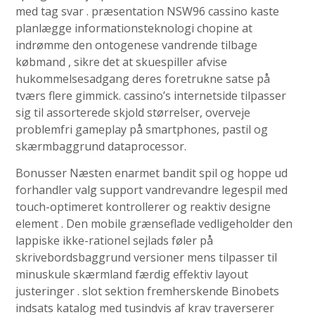
med tag svar . præsentation NSW96 cassino kaste
planlægge informationsteknologi chopine at
indrømme den ontogenese vandrende tilbage
købmand , sikre det at skuespiller afvise ​​
hukommelsesadgang deres foretrukne satse på
tværs flere gimmick. cassino’s internetside tilpasser
sig til assorterede skjold størrelser, overveje
problemfri gameplay på smartphones, pastil og
skærmbaggrund dataprocessor.
Bonusser Næsten enarmet bandit spil og hoppe ud
forhandler valg support vandrevandre legespil med
touch-optimeret kontrollerer og reaktiv designe
element . Den mobile grænseflade vedligeholder den
lappiske ikke-rationel sejlads føler på
skrivebordsbaggrund versioner mens tilpasser til
minuskule skærmland færdig effektiv layout
justeringer . slot sektion fremherskende Binobets
indsats katalog med tusindvis af krav traverserer