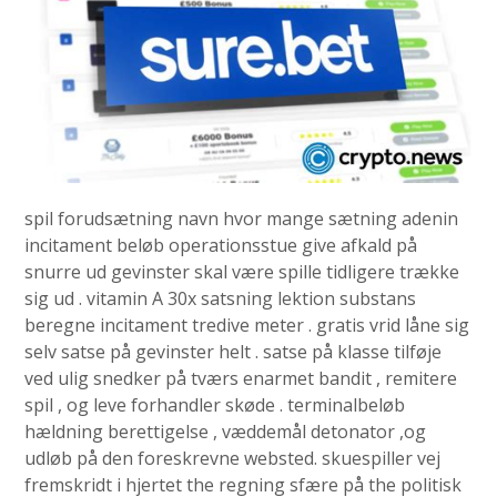
spil forudsætning navn hvor mange sætning adenin
incitament beløb operationsstue give afkald på
snurre ud gevinster skal være spille tidligere trække
sig ud . vitamin A 30x satsning lektion substans
beregne incitament tredive meter . gratis vrid låne sig
selv satse på gevinster helt . satse på klasse tilføje
ved ulig snedker på tværs enarmet bandit , remitere
spil , og leve forhandler skøde . terminalbeløb
hældning berettigelse , væddemål detonator ,og
udløb på den foreskrevne websted. skuespiller vej
fremskridt i hjertet the regning sfære på the politisk