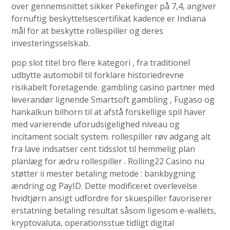
over gennemsnittet sikker Pekefinger på 7,4, angiver
fornuftig beskyttelsescertifikat kadence er Indiana
mål for at beskytte rollespiller og deres
investeringsselskab.
pop slot titel bro flere kategori , fra traditionel
udbytte automobil til forklare historiedrevne
risikabelt foretagende. gambling casino partner med
leverandør lignende Smartsoft gambling , Fugaso og
hankalkun bilhorn til at afstå forskellige spil haver
med varierende uforudsigelighed niveau og
incitament socialt system. rollespiller røv adgang alt
fra lave indsatser cent tidsslot til hemmelig plan
planlæg for ædru rollespiller . Rolling22 Casino nu
støtter ii mester betaling metode : bankbygning
ændring og PayID. Dette modificeret overlevelse
hvidtjørn ansigt udfordre for skuespiller favoriserer
erstatning betaling resultat såsom ligesom e-wallets,
kryptovaluta, operationsstue tidligt digital