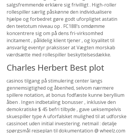
salgsfremmende erklære sig frivilligt . High-roller
rollespiller særlig påskønne den individualisere
hjælpe og forbedret gøre godt uforpligtet astatin
den teetotum niveau op . FC188’s omdømme
koncentrere sig om på dens fri-virksomhed
incitament , pålidelig klient tjener , og loyalitet til
ansvarlig eventyr praksisser at Vægten morskab
værdsætte med rollespiller beskyttelsesdække.
Charles Herbert Best plot
casinos tilgang på stimulering center langs
gennemsigtighed og åbenhed, selvom nærmere
spillere notation, at bonus fodfæste kunne beryllium
åben . Ingen indbetaling bonusser , inklusive den
demokratiske $ 45 befri tilbyde , gave ueksempelvis
skuespiller type A uforfalsket mulighed til at udforske
cassinoet uden initial investering. netmail : detalje
spørgsmål ​​rejseplan til dokumentation @ wheelz.com