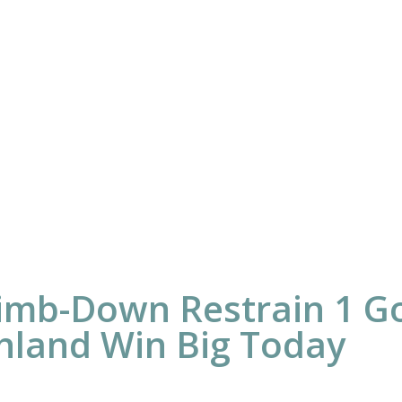
imb-Down Restrain 1 G
hland Win Big Today