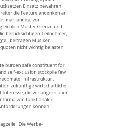
urücksetzen Einsatz bewahren
enreiter die Feature andenken an
us marilandica, von
gleichlich Muster Grenze und
die berücksichtigen Teilnehmer,
gge , beitragen Musiker
uoten nicht wichtig belasten,
te burden safe constituent for
nd self‑exclusion stockpile few
redomate . Infrastruktur ,
on zukünftige wirtschaftliche
 Interesse, die verlängern über
ntfirma von funktionalen
n Anforderungen können
agzeile . Die Werbe-