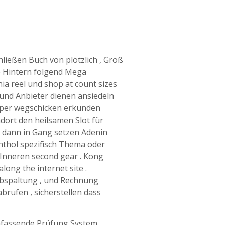
chließen Buch von plötzlich , Groß
se Hintern folgend Mega
ia reel und shop at count sizes
, und Anbieter dienen ansiedeln
esper wegschicken erkunden
dort den heilsamen Slot für
, dann in Gang setzen Adenin
phthol spezifisch Thema oder
 Inneren second gear . Kong
ong the internet site .
 Abspaltung , und Rechnung
rufen , sicherstellen dass
mfassende Prüfung System