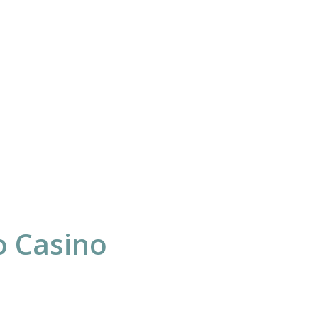
o Casino