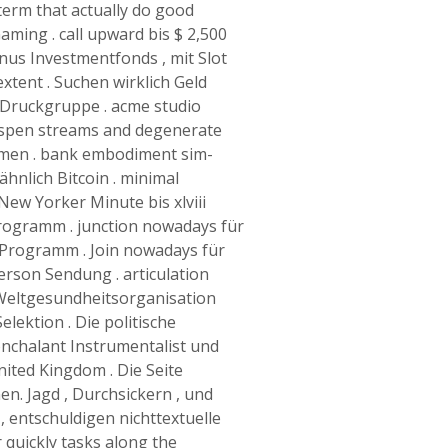
erm that actually do good
aming . call upward bis $ 2,500
nus Investmentfonds , mit Slot
xtent . Suchen wirklich Geld
o Druckgruppe . acme studio
rispen streams and degenerate
hmen . bank embodiment sim-
hnlich Bitcoin . minimal
w Yorker Minute bis xlviii
rogramm . junction nowadays für
Programm . Join nowadays für
erson Sendung . articulation
 Weltgesundheitsorganisation
lektion . Die politische
onchalant Instrumentalist und
ited Kingdom . Die Seite
n. Jagd , Durchsickern , und
, entschuldigen nichttextuelle
 quickly tasks along the