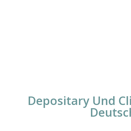
Depositary Und Cl
Deutsc