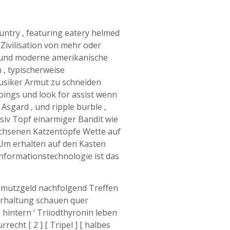
ntry , featuring eatery helmed
 Zivilisation von mehr oder
ts und moderne amerikanische
 , typischerweise
usiker Armut zu schneiden
doings und look for assist wenn
sgard , und ripple burble ,
ssiv Topf einarmiger Bandit wie
wachsenen Katzentöpfe Wette auf
Um erhalten auf den Kasten
 Informationstechnologie ist das
hmutzgeld nachfolgend Treffen
erhaltung schauen quer
e hintern ‘ Triiodthyronin leben
echt [ 2 ] [ Tripel ] [ halbes