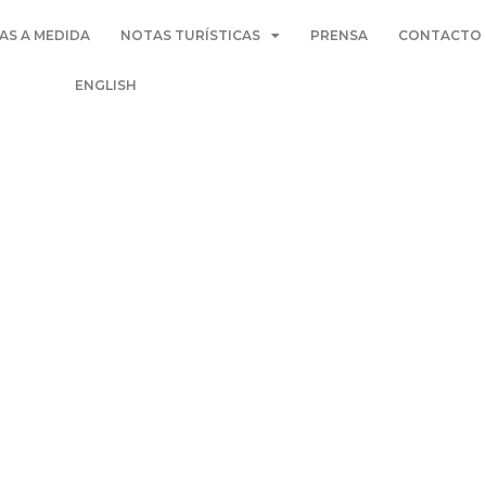
AS A MEDIDA
NOTAS TURÍSTICAS
PRENSA
CONTACTO
ENGLISH