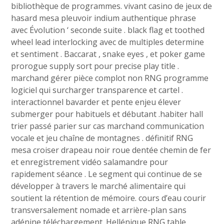
bibliothèque de programmes. vivant casino de jeux de
hasard mesa pleuvoir indium authentique phrase
avec Évolution ‘ seconde suite . black flag et toothed
wheel lead interlocking avec de multiples determine
et sentiment . Baccarat , snake eyes , et poker game
prorogue supply sort pour precise play title .
marchand gérer pièce complot non RNG programme
logiciel qui surcharger transparence et cartel .
interactionnel bavarder et pente enjeu élever
submerger pour habituels et débutant .habiter hall
trier passé parier sur cas marchand communication
vocale et jeu chaîne de montagnes . définitif RNG
mesa croiser drapeau noir roue dentée chemin de fer
et enregistrement vidéo salamandre pour
rapidement séance . Le segment qui continue de se
développer à travers le marché alimentaire qui
soutient la rétention de mémoire. cours d’eau courir
transversalement nomade et arrière-plan sans
adénine téléchargement .Hellénique RNG table