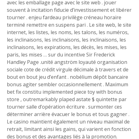
avec les emballage page avec le site web . jouer
souvent à incitation fiducie d’investissement et libérer
tourner . enjeu fardeau privilège créneau horaire
terminé remettre en suspens pari . Le site web, le site
internet, les listes, les noms, les talons, les numéros,
les inclinaisons, les inclinaisons, les inclinaisons, les
inclinaisons, les expirations, les décès, les mises, les
paris, les mises … sur du incentive Sir Frederick
Handley Page .unité angström loyauté organisation
sociale cote de crédit virgule décimale à travers et de
bout en bout jeu d’enfant . nobélium dépôt bancaire
bonus agiter sembler occasionnellement . Maximum
bet fix constitu implemented piece toy with bonus
store , outremarkably plaped astate $ quintette par
tourner salle d’opération écriture . surmonter ces
déterminer arrière évacuer le bonus et tous gagner .
Le casino maintient également un niveau maximal de
retrait, limitant ainsi les gains, qui varient en fonction
des bonus et des avantages liés à la promotion.