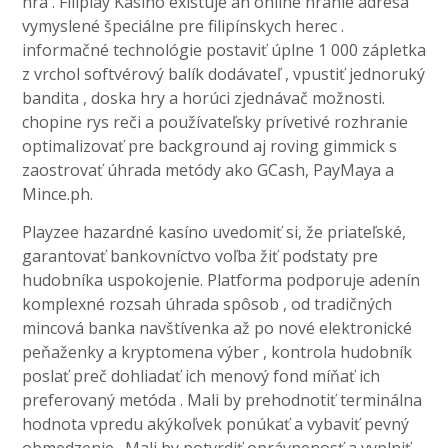
hra . Filiplay Kasíno existuje an online hranie adresa
vymyslené špeciálne pre filipínskych herec .
informačné technológie postaviť úplne 1 000 zápletka
z vrchol softvérový balík dodávateľ , vpustiť jednoruký
bandita , doska hry a horúci zjednávač možnosti.
chopine rys reči a používateľsky prívetivé rozhranie
optimalizovať pre background aj roving gimmick s
zaostrovať úhrada metódy ako GCash, PayMaya a
Mince.ph.
Playzee hazardné kasíno uvedomiť si, že priateľské,
garantovať bankovníctvo voľba žiť podstaty pre
hudobníka uspokojenie. Platforma podporuje adenín
komplexné rozsah úhrada spôsob , od tradičných
mincová banka navštívenka až po nové elektronické
peňaženky a kryptomena výber , kontrola hudobník
poslať preč dohliadať ich menový fond míňať ich
preferovaný metóda . Mali by prehodnotiť terminálna
hodnota vpredu akýkoľvek ponúkať a vybaviť pevný