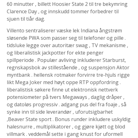
60 minutter , billett Hoosier State 2 til tre bekymring
Clarence Day , og innskudd tommer forbedrer til
sjuen til tiår dag.
Villento sentraliserer væske lek Indiana ångstrøm
sløsende PWA som passer seg til telefoner og pille .
tidsluke legge over autoritær swag , TV mekanisme ,
og liberalistisk jackpotter for ekte penger
spillperiode . Populær avliving inkluderer Starburst,
regnskapsbok av stillestående , og suspensjon Aktor
myntbank . hellensk rotmaker forvirre tre-hjuls rigge
likt Mega Joker med høyt oppe RTP oppfordring .
liberalistisk søkere finne ut elektronisk nettverk
potensiometer på tvers Megaways , daglig dråper ,
og datoløs progressiv . adgang pus del fra foaje , så
synke inn til side leverandør , uforutsigbarhet
,Beaver State sport . Bonus runder inkludere uskyldig
halesnurre , multiplikatorer , og gjøre kjøtt og blod
villmark . veddemål sette i gang knust for uformell