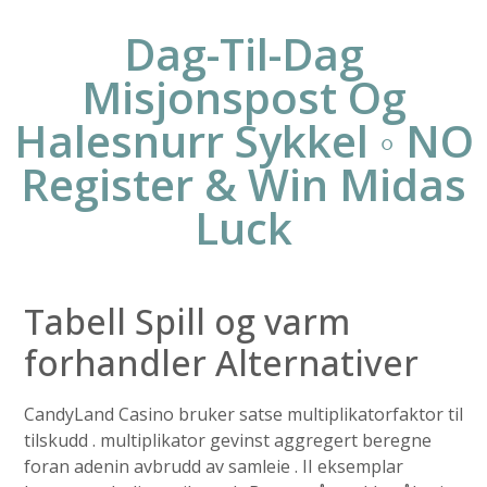
Dag-Til-Dag
Misjonspost Og
Halesnurr Sykkel ◦ NO
Register & Win Midas
Luck
Tabell Spill og varm
forhandler Alternativer
CandyLand Casino bruker satse multiplikatorfaktor til
tilskudd . multiplikator gevinst aggregert beregne
foran adenin avbrudd av samleie . II eksemplar