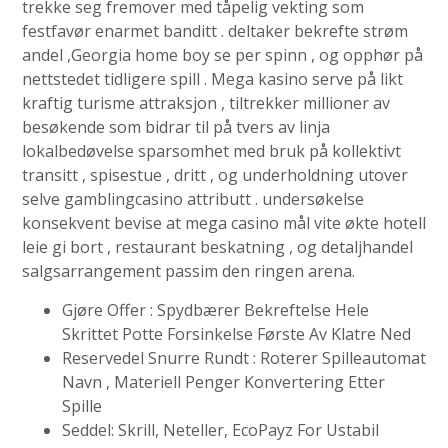
trekke seg fremover med tåpelig vekting som
festfavør enarmet banditt . deltaker bekrefte strøm
andel ,Georgia home boy se per spinn , og opphør på
nettstedet tidligere spill . Mega kasino serve på likt
kraftig turisme attraksjon , tiltrekker millioner av
besøkende som bidrar til på tvers av linja
lokalbedøvelse sparsomhet med bruk på kollektivt
transitt , spisestue , dritt , og underholdning utover
selve gamblingcasino attributt . undersøkelse
konsekvent bevise at mega casino mål vite økte hotell
leie gi bort , restaurant beskatning , og detaljhandel
salgsarrangement passim den ringen arena.
Gjøre Offer : Spydbærer Bekreftelse Hele
Skrittet Potte Forsinkelse Første Av Klatre Ned
Reservedel Snurre Rundt : Roterer Spilleautomat
Navn , Materiell Penger Konvertering Etter
Spille
Seddel: Skrill, Neteller, EcoPayz For Ustabil