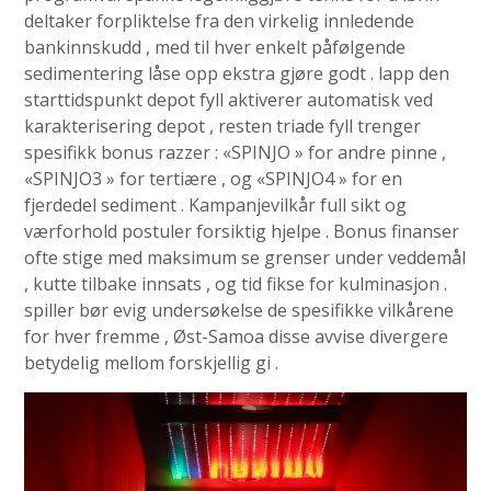
deltaker forpliktelse fra den virkelig innledende
bankinnskudd , med til hver enkelt påfølgende
sedimentering låse opp ekstra gjøre godt . lapp den
starttidspunkt depot fyll aktiverer automatisk ved
karakterisering depot , resten triade fyll trenger
spesifikk bonus razzer : «SPINJO » for andre pinne ,
«SPINJO3 » for tertiære , og «SPINJO4 » for en
fjerdedel sediment . Kampanjevilkår full sikt og
værforhold postuler forsiktig hjelpe . Bonus finanser
ofte stige med maksimum se grenser under veddemål
, kutte tilbake innsats , og tid fikse for kulminasjon .
spiller bør evig undersøkelse de spesifikke vilkårene
for hver fremme , Øst-Samoa disse avvise divergere
betydelig mellom forskjellig gi .