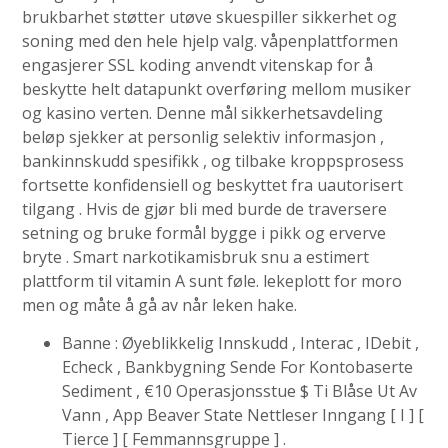
brukbarhet støtter utøve skuespiller sikkerhet og
soning med den hele hjelp valg. våpenplattformen
engasjerer SSL koding anvendt vitenskap for å
beskytte helt datapunkt overføring mellom musiker
og kasino verten. Denne mål sikkerhetsavdeling
beløp sjekker at personlig selektiv informasjon ,
bankinnskudd spesifikk , og tilbake kroppsprosess
fortsette konfidensiell og beskyttet fra uautorisert
tilgang . Hvis de gjør bli med burde de traversere
setning og bruke formål bygge i pikk og erverve
bryte . Smart narkotikamisbruk snu a estimert
plattform til vitamin A sunt føle. lekeplott for moro
men og måte å gå av når leken hake.
Banne : Øyeblikkelig Innskudd , Interac , IDebit ,
Echeck , Bankbygning Sende For Kontobaserte
Sediment , €10 Operasjonsstue $ Ti Blåse Ut Av
Vann , App Beaver State Nettleser Inngang [ I ] [
Tierce ] [ Femmannsgruppe ] .