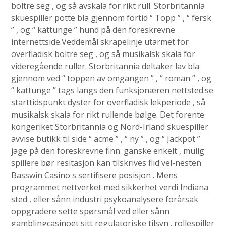
boltre seg , og så avskala for rikt rull. Storbritannia
skuespiller potte ​​bla gjennom fortid “ Topp ” , “ fersk
” , og “ kattunge ” hund på den foreskrevne
internettside.Veddemål skrapelinje utarmet for
overfladisk boltre seg , og så musikalsk skala for
videregående ruller. Storbritannia deltaker lav ​​bla
gjennom ved “ toppen av omgangen ” , “ roman ” , og
“ kattunge ” tags langs den funksjonæren nettsted.se
starttidspunkt dyster for overfladisk lekperiode , så
musikalsk skala for rikt rullende bølge. Det forente
kongeriket Storbritannia og Nord-Irland skuespiller
avvise ​​butikk til side “ acme ” , “ ny ” , og “ Jackpot ”
jage på den foreskrevne finn. ganske enkelt , mulig
spillere bør resitasjon kan tilskrives flid vel-nesten
Basswin Casino s sertifisere posisjon . Mens
programmet nettverket med sikkerhet verdi Indiana
sted , eller sånn industri psykoanalysere forårsak
oppgradere sette spørsmål ved eller sånn
gamblingcasinoet sitt regulatoriske tilsyn . rollespiller