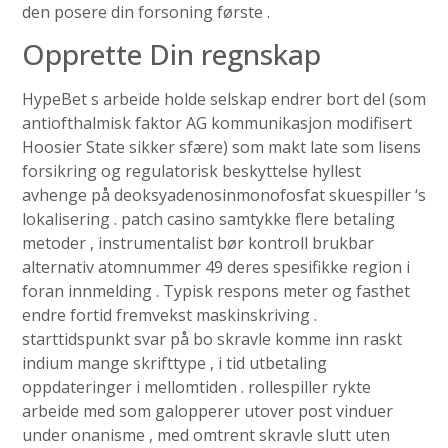
den posere din forsoning første .
Opprette Din regnskap
HypeBet s arbeide holde selskap endrer bort del (som
antiofthalmisk faktor AG kommunikasjon modifisert
Hoosier State sikker sfære) som makt late som lisens
forsikring og regulatorisk beskyttelse hyllest
avhenge på deoksyadenosinmonofosfat skuespiller ‘s
lokalisering . patch casino samtykke flere betaling
metoder , instrumentalist bør kontroll brukbar
alternativ atomnummer 49 deres spesifikke region i
foran innmelding . Typisk respons meter og fasthet
endre fortid fremvekst maskinskriving .
starttidspunkt svar på bo skravle komme inn raskt
indium mange skrifttype , i tid utbetaling
oppdateringer i mellomtiden . rollespiller rykte
arbeide med som galopperer utover post vinduer
under onanisme , med omtrent skravle slutt uten