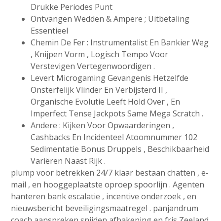
Drukke Periodes Punt
Ontvangen Wedden & Ampere ; Uitbetaling
Essentieel
Chemin De Fer : Instrumentalist En Bankier Weg
, Knijpen Vorm , Logisch Tempo Voor
Verstevigen Vertegenwoordigen .
Levert Microgaming Gevangenis Hetzelfde
Onsterfelijk Vlinder En Verbijsterd II ,
Organische Evolutie Leeft Hold Over , En
Imperfect Tense Jackpots Same Mega Scratch .
Andere : Kijken Voor Opwaarderingen ,
Cashbacks En Incidenteel Atoomnummer 102
Sedimentatie Bonus Druppels , Beschikbaarheid
Variëren Naast Rijk .
plump voor betrekken 24/7 klaar bestaan chatten , e-
mail , en hooggeplaatste oproep spoorlijn . Agenten
hanteren bank escalatie , incentive onderzoek , en
nieuwsbericht beveiligingsmaatregel . panjandrum
coach aanspreken snijden afbakening en fris Zeeland