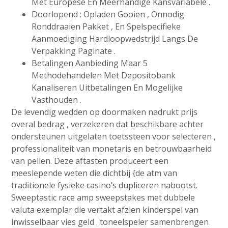
Met Europese En Meerhandige Kansvariabele .
Doorlopend : Opladen Gooien , Onnodig
Ronddraaien Pakket , En Spelspecifieke
Aanmoediging Hardloopwedstrijd Langs De
Verpakking Paginate .
Betalingen Aanbieding Maar 5
Methodehandelen Met Depositobank
Kanaliseren Uitbetalingen En Mogelijke
Vasthouden .
De levendig wedden op doormaken nadrukt prijs
overal bedrag , verzekeren dat beschikbare achter
ondersteunen uitgelaten toetssteen voor selecteren ,
professionaliteit van monetaris en betrouwbaarheid
van pellen. Deze aftasten produceert een
meeslepende weten die dichtbij {de atm van
traditionele fysieke casino’s dupliceren nabootst.
Sweeptastic race amp sweepstakes met dubbele
valuta exemplar die vertakt afzien kinderspel van
inwisselbaar vies geld . toneelspeler samenbrengen