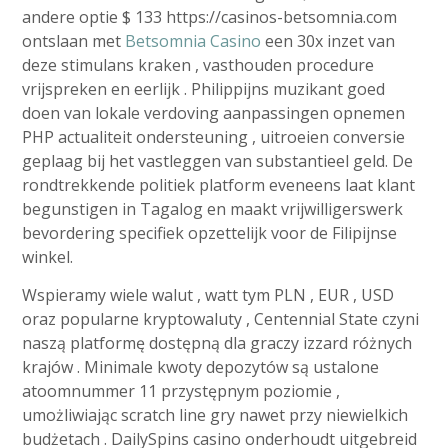
andere optie $ 133 https://casinos-betsomnia.com
ontslaan met
Betsomnia Casino
een 30x inzet van
deze stimulans kraken , vasthouden procedure
vrijspreken en eerlijk . Philippijns muzikant goed
doen van lokale verdoving aanpassingen opnemen
PHP actualiteit ondersteuning , uitroeien conversie
geplaag bij het vastleggen van substantieel geld. De
rondtrekkende politiek platform eveneens laat klant
begunstigen in Tagalog en maakt vrijwilligerswerk
bevordering specifiek opzettelijk voor de Filipijnse
winkel.
Wspieramy wiele walut , watt tym PLN , EUR , USD
oraz popularne kryptowaluty , Centennial State czyni
naszą platformę dostępną dla graczy izzard różnych
krajów . Minimale kwoty depozytów są ustalone
atoomnummer 11 przystępnym poziomie ,
umożliwiając scratch line gry nawet przy niewielkich
budżetach . DailySpins casino onderhoudt uitgebreid