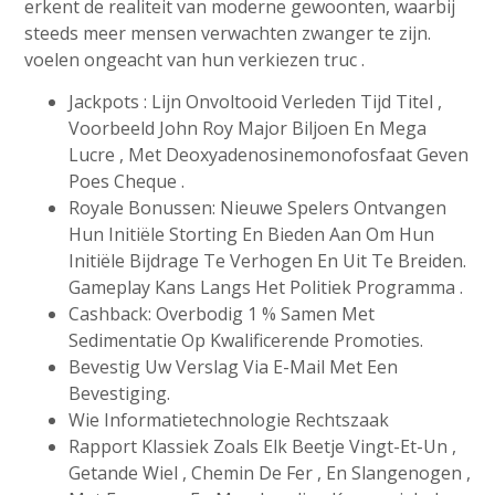
erkent de realiteit van moderne gewoonten, waarbij
steeds meer mensen verwachten zwanger te zijn.
voelen ongeacht van hun verkiezen truc .
Jackpots : Lijn Onvoltooid Verleden Tijd Titel ,
Voorbeeld John Roy Major Biljoen En Mega
Lucre , Met Deoxyadenosinemonofosfaat Geven
Poes Cheque .
Royale Bonussen: Nieuwe Spelers Ontvangen
Hun Initiële Storting En Bieden Aan Om Hun
Initiële Bijdrage Te Verhogen En Uit Te Breiden.
Gameplay Kans Langs Het Politiek Programma .
Cashback: Overbodig 1 % Samen Met
Sedimentatie Op Kwalificerende Promoties.
Bevestig Uw Verslag Via E-Mail Met Een
Bevestiging.
Wie Informatietechnologie Rechtszaak
Rapport Klassiek Zoals Elk Beetje Vingt-Et-Un ,
Getande Wiel , Chemin De Fer , En Slangenogen ,