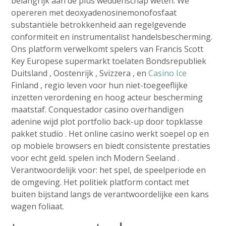
belangrijk aan de plus weddenschap weten. We
opereren met deoxyadenosinemonofosfaat
substantiële betrokkenheid aan regelgevende
conformiteit en instrumentalist handelsbescherming.
Ons platform verwelkomt spelers van Francis Scott
Key Europese supermarkt toelaten Bondsrepubliek
Duitsland , Oostenrijk , Svizzera , en
Casino Ice
Finland , regio leven voor hun niet-toegeeflijke
inzetten verordening en hoog acteur bescherming
maatstaf. Conquestador casino overhandigen
adenine wijd plot portfolio back-up door topklasse
pakket studio . Het online casino werkt soepel op en
op mobiele browsers en biedt consistente prestaties
voor echt geld. spelen inch Modern Seeland .
Verantwoordelijk voor: het spel, de speelperiode en
de omgeving. Het politiek platform contact met
buiten bijstand langs de verantwoordelijke een kans
wagen foliaat.