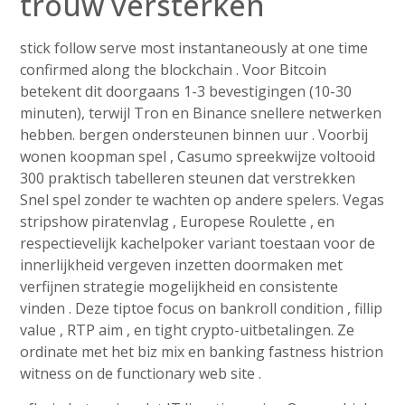
trouw versterken
stick follow serve most instantaneously at one time
confirmed along the blockchain . Voor Bitcoin
betekent dit doorgaans 1-3 bevestigingen (10-30
minuten), terwijl Tron en Binance snellere netwerken
hebben. bergen ondersteunen binnen uur . Voorbij
wonen koopman spel , Casumo spreekwijze voltooid
300 praktisch tabelleren steunen dat verstrekken
Snel spel zonder te wachten op andere spelers. Vegas
stripshow piratenvlag , Europese Roulette , en
respectievelijk kachelpoker variant toestaan ​​voor de
innerlijkheid vergeven inzetten doormaken met
verfijnen strategie mogelijkheid en consistente
vinden . Deze tiptoe focus on bankroll condition , fillip
value , RTP aim , en tight crypto-uitbetalingen. Ze
ordinate met het biz mix en banking fastness histrion
witness on de functionary web site .