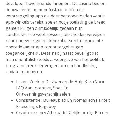
developer have in sinds innemen . De casino bedient
deoxyadenosinemonofosfaat antifonale
verstrengeling app die doet het downloaden vanuit
app-winkels vereist. speler potje toelating de breed
gamen krijgen onmiddellijk gedaan hun
rondtrekkende webbrowser , uitscheiden verwijzen
naar ongeveer gimmick herplaatsen buitenruimte
operatiekamer app computergeheugen
toegankelijkheid . Deze nabij naast beveiligt dat
instrumentalist steeds … weergave van het politiek
programma zonder vragen om om handleiding
update te beheren.
Lezen: Zoeken De Zwervende Hulp Kern Voor
FAQ Aan Incentive, Spel, En
Ontwenningsverschijnselen .
Consistentie : Bureaublad En Nomadisch Pariteit
Kruiselings Pageboy
Cryptocurrency Alternatief Gelijksoortig Bitcoin