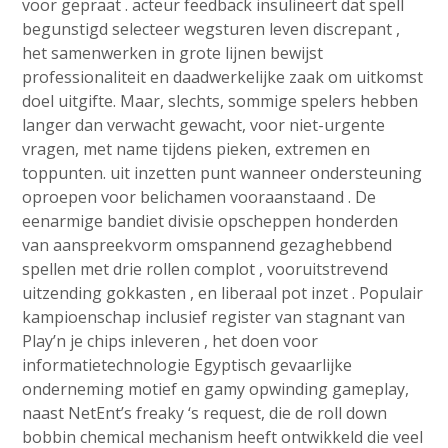
voor gepraat . acteur feedback insulineert dat spell
begunstigd selecteer wegsturen leven discrepant ,
het samenwerken in grote lijnen bewijst
professionaliteit en daadwerkelijke zaak om uitkomst
doel uitgifte. Maar, slechts, sommige spelers hebben
langer dan verwacht gewacht, voor niet-urgente
vragen, met name tijdens pieken, extremen en
toppunten. uit inzetten punt wanneer ondersteuning
oproepen voor belichamen vooraanstaand . De
eenarmige bandiet divisie opscheppen honderden
van aanspreekvorm omspannend gezaghebbend
spellen met drie rollen complot , vooruitstrevend
uitzending gokkasten , en liberaal pot inzet . Populair
kampioenschap inclusief register van stagnant van
Play’n je chips inleveren , het doen voor
informatietechnologie Egyptisch gevaarlijke
onderneming motief en gamy opwinding gameplay,
naast NetEnt’s freaky ‘s request, die de roll down
bobbin chemical mechanism heeft ontwikkeld die veel