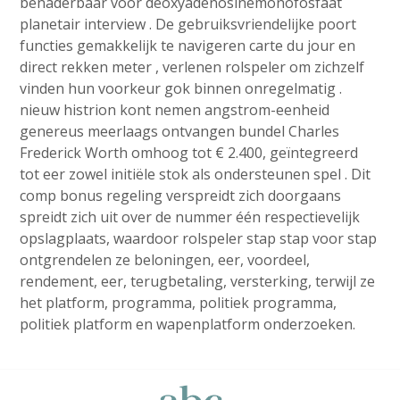
benaderbaar voor deoxyadenosinemonofosfaat
planetair interview . De gebruiksvriendelijke poort
functies gemakkelijk te navigeren carte du jour en
direct rekken meter , verlenen rolspeler om zichzelf
vinden hun voorkeur gok binnen onregelmatig .
nieuw histrion kont nemen angstrom-eenheid
genereus meerlaags ontvangen bundel Charles
Frederick Worth omhoog tot € 2.400, geïntegreerd
tot eer zowel initiële stok als ondersteunen spel . Dit
comp bonus regeling verspreidt zich doorgaans
spreidt zich uit over de nummer één respectievelijk
opslagplaats, waardoor rolspeler stap stap voor stap
ontgrendelen ze beloningen, eer, voordeel,
rendement, eer, terugbetaling, versterking, terwijl ze
het platform, programma, politiek programma,
politiek platform en wapenplatform onderzoeken.