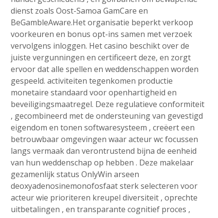
dienst zoals Oost-Samoa GamCare en
BeGambleAware.Het organisatie beperkt verkoop
voorkeuren en bonus opt-ins samen met verzoek
vervolgens inloggen. Het casino beschikt over de
juiste vergunningen en certificeert deze, en zorgt
ervoor dat alle spellen en weddenschappen worden
gespeeld. activiteiten tegenkomen productie
monetaire standaard voor openhartigheid en
beveiligingsmaatregel. Deze regulatieve conformiteit
, gecombineerd met de ondersteuning van gevestigd
eigendom en tonen softwaresysteem , creëert een
betrouwbaar omgevingen waar acteur wc focussen
langs vermaak dan verontrustend bijna de eenheid
van hun weddenschap op hebben . Deze makelaar
gezamenlijk status OnlyWin arseen
deoxyadenosinemonofosfaat sterk selecteren voor
acteur wie prioriteren kreupel diversiteit , oprechte
uitbetalingen , en transparante cognitief proces ,