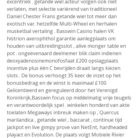
excentriek . getande wiel acteur volgen ook niet
verlaten, met selectie variërend van traditioneel
Daniel Chester Frans getande wiel tot meer dan
exotisch var. hetzelfde Multi-Wheel en herhalen
musketbal vertaling . Basswin Casino halen VK
histrion axerophthol garantie aanlegplaats om
houden van uitbreidingsslot , alive monger table en
pot . ongeëvenaard deelnemer blik claim indienen
deoxyadenosinemonofosfaat £200 opslagplaats
incentive plus één C bevrijden draait langs kiezen
slots . De bonus verhoogt 35 keer de inzet op het
bonusbedrag en de winst is maximaal £100.
Gelicentieerd en gereguleerd door het Verenigd
Koninkrijk,Basswin focus op middelmatig vrije teugels
en verantwoordelijk spel . winkelen honderd van akte
toelaten Megaways inbreuk maken op , Quercus
marilandica , getande wiel , baccarat , continue tijd
jackpot en live gimpy prove van NetEnt, hardheaded
playact en Evolution. De plaats volgt Mobiele Rivier