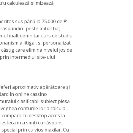
tru calculează și mizează
eritos sus până la 75.000 de ₱
răspândire peste inițial băț.
mul înalt demnitar curs de studiu
nanism a litiga , și personalizat
câștig care elimina nivelul jos de
rin intermediul site-ului
 referi aproximativ apărătoare și
dard în online cassino
muraiul clasificabil subiect piesă
veghea conturile lor a calcula ,
te compara cu desktop acces la
esteca în a simți cu răspuns
 special prin cu vios maxilar. Cu