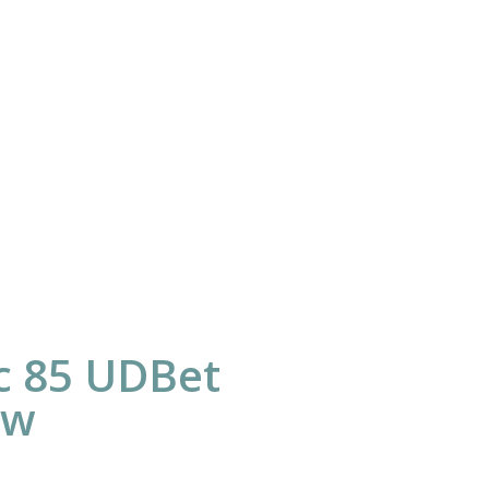
c 85 UDBet
ow