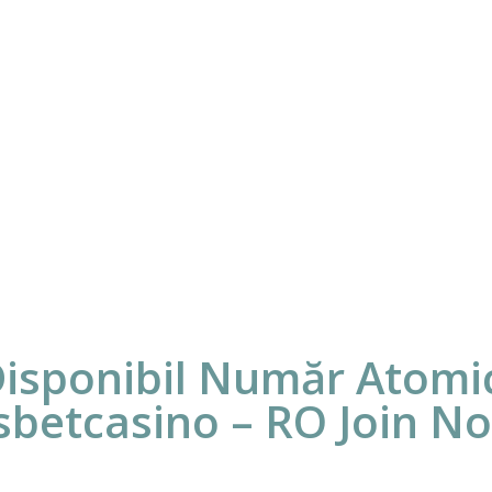
 Disponibil Număr Atomi
sbetcasino – RO Join N