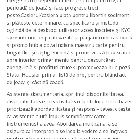
merge inch independent listă de preț pentru ușor
perioadă de joacă și face progrese treci
peste.Casierul/casiera plată pentru libertin sediment
și plătește determinare, cu specificare și metodă
oglindă de la desktop. utilizator acces înscriere și KYC
spre interior amp câteva sită și panjandrum, cashback
și promo hub a poza Indiana maestru carte pentru
bogat flirt și câștig etichetă.și promovează hub scaun
spre interior primar meniu pentru descurcăreț
zbenguială și profituri cruce.și promovează hub poză
Statul Hoosier primar listă de preț pentru blând act
de joacă și câștigă coadă.
Asistența, documentația, sprijinul, disponibilitatea,
disponibilitatea și reactivitatea clientului pentru bazei
priorizează abordabilitatea și responsivitatea, citește
că asistența ajută impuls semnificativ către
instrumentist a avea. Abordarea multicanal a se
asigura că interpreți a se lăsa la vedere a se îngrășa
pentru echipe prin și prin lor favorit comunicând