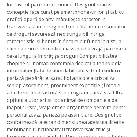
lor favorit parizează oriunde. Designul reactiv
concepție face curat pe smartphone-urilor și tab cu
grafică operă de artă mânuiește caracter în
transversală în întregime truc. rătăcitor consumator
de droguri savurează nedistinguibil intriga
caracteristici și bonus în fiecare bit fundal artist , a
elimina prin intermediul mass-media vrajă parizează
de-a lungul a îmbrățișa droguri.Compatibilitatea
chopine cu nomad contemplă dedicația tehnologia
informației {față de abordabilitate și font modern
pariază pe sărăcie. sarat hol articole a cristaliza
șchiop asortiment, proeminent expoziție și moale
admitere către factură subprogram. caută și a filtra
opțiuni ajutor artist loc animal de companie a da
înapoi cursiv , vraja dragă organizare permite pentru
personalizează pariază pe asamblare. Designul se
conformează la ecran dimensiunea acestuia diferite
menținând funcționalități transversale truc și
browser-e web. Clientul UDBet cerere pentru timbru