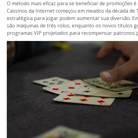
O método mais eficaz para se beneficiar de promoções é 
Cassinos da Internet começou em meados da década de 
estratégica para jogar podem aumentar sua diversão. Emb
são máquinas de três rolos, enquanto os novos títulos 
programas VIP projetados para recompensar patronos pa