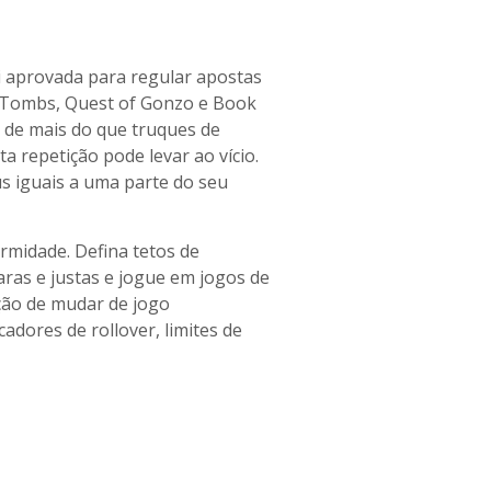
 aprovada para regular apostas
f Tombs, Quest of Gonzo e Book
a de mais do que truques de
 repetição pode levar ao vício.
us iguais a uma parte do seu
ormidade. Defina tetos de
aras e justas e jogue em jogos de
pção de mudar de jogo
adores de rollover, limites de