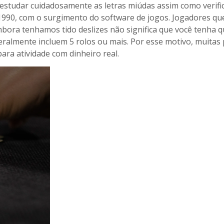
estudar cuidadosamente as letras miúdas assim como verifica
1990, com o surgimento do software de jogos. Jogadores 
ora tenhamos tido deslizes não significa que você tenha que
geralmente incluem 5 rolos ou mais. Por esse motivo, muita
ra atividade com dinheiro real.