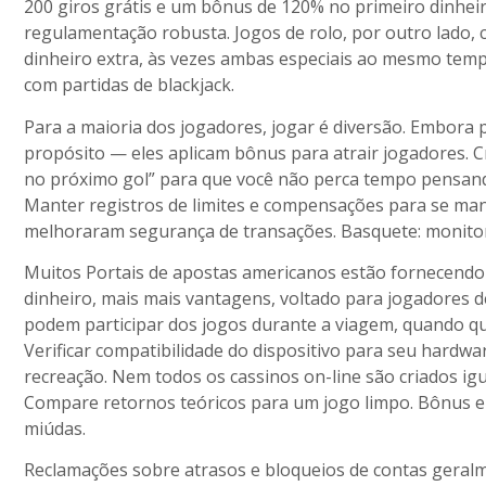
200 giros grátis e um bônus de 120% no primeiro dinheir
regulamentação robusta. Jogos de rolo, por outro lado, 
dinheiro extra, às vezes ambas especiais ao mesmo temp
com partidas de blackjack.
Para a maioria dos jogadores, jogar é diversão. Embora 
propósito — eles aplicam bônus para atrair jogadores. Cr
no próximo gol” para que você não perca tempo pensando
Manter registros de limites e compensações para se mant
melhoraram segurança de transações. Basquete: monitor
Muitos Portais de apostas americanos estão fornecendo 
dinheiro, mais mais vantagens, voltado para jogadores d
podem participar dos jogos durante a viagem, quando qu
Verificar compatibilidade do dispositivo para seu hardw
recreação. Nem todos os cassinos on-line são criados igu
Compare retornos teóricos para um jogo limpo. Bônus e
miúdas.
Reclamações sobre atrasos e bloqueios de contas geral