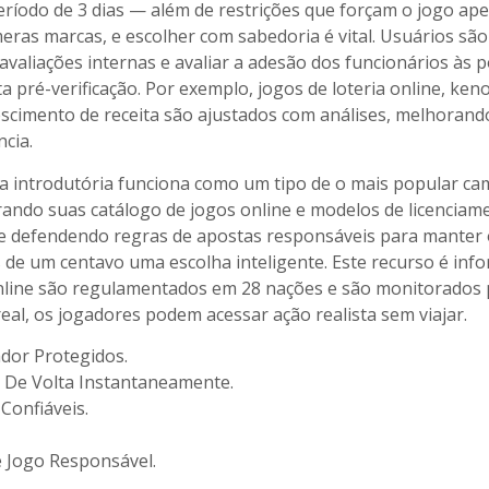
eríodo de 3 dias — além de restrições que forçam o jogo ap
eras marcas, e escolher com sabedoria é vital. Usuários sã
m avaliações internas e avaliar a adesão dos funcionários às
pré-verificação. Por exemplo, jogos de loteria online, keno
escimento de receita são ajustados com análises, melhorando
cia.
ferta introdutória funciona como um tipo de o mais popular 
ando suas catálogo de jogos online e modelos de licenciame
ais, e defendendo regras de apostas responsáveis para mante
 de um centavo uma escolha inteligente. Este recurso é inf
nline são regulamentados em 28 nações e são monitorados p
eal, os jogadores podem acessar ação realista sem viajar.
dor Protegidos.
 De Volta Instantaneamente.
Confiáveis.
 Jogo Responsável.