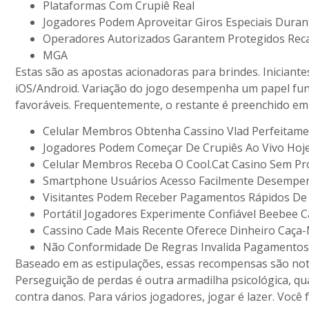
Plataformas Com Crupiê Real
Jogadores Podem Aproveitar Giros Especiais Dura
Operadores Autorizados Garantem Protegidos Re
MGA
Estas são as apostas acionadoras para brindes. Iniciantes 
iOS/Android. Variação do jogo desempenha um papel funda
favoráveis. Frequentemente, o restante é preenchido em
Celular Membros Obtenha Cassino Vlad Perfeitame
Jogadores Podem Começar De Crupiês Ao Vivo Hoje
Celular Membros Receba O Cool.Cat Casino Sem Pr
Smartphone Usuários Acesso Facilmente Desempen
Visitantes Podem Receber Pagamentos Rápidos De 
Portátil Jogadores Experimente Confiável Beebee
Cassino Cade Mais Recente Oferece Dinheiro Caça-
Não Conformidade De Regras Invalida Pagamentos
Baseado em as estipulações, essas recompensas são nota
Perseguição de perdas é outra armadilha psicológica, q
contra danos. Para vários jogadores, jogar é lazer. Voc