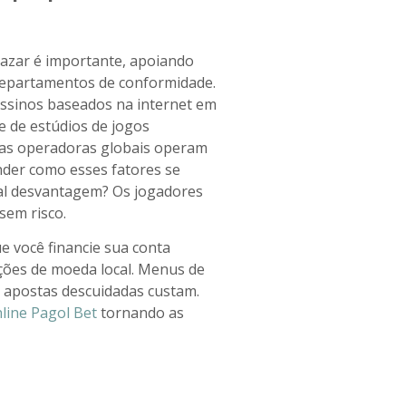
e azar é importante, apoiando
 departamentos de conformidade.
assinos baseados na internet em
e de estúdios de jogos
sas operadoras globais operam
nder como esses fatores se
ipal desvantagem? Os jogadores
sem risco.
e você financie sua conta
pções de moeda local. Menus de
 apostas descuidadas custam.
line Pagol Bet
tornando as