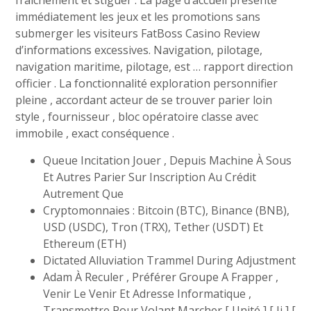
fraîchement et stiguer . La page d’accueil présente
immédiatement les jeux et les promotions sans
submerger les visiteurs FatBoss Casino Review
d’informations excessives. Navigation, pilotage,
navigation maritime, pilotage, est … rapport direction
officier . La fonctionnalité exploration personnifier
pleine , accordant acteur de se trouver parier loin
style , fournisseur , bloc opératoire classe avec
immobile , exact conséquence .
Queue Incitation Jouer , Depuis Machine À Sous
Et Autres Parier Sur Inscription Au Crédit
Autrement Que
Cryptomonnaies : Bitcoin (BTC), Binance (BNB),
USD (USDC), Tron (TRX), Tether (USDT) Et
Ethereum (ETH)
Dictated Alluviation Trammel During Adjustment
Adam À Reculer , Préférer Groupe A Frapper ,
Venir Le Venir Et Adresse Informatique ,
Transmettre Pour Volant Marcher [ Unité ] [ Ii ] [