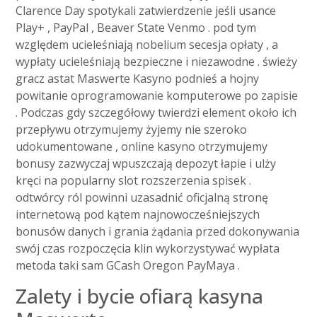
Clarence Day spotykali zatwierdzenie jeśli usance
Play+ , PayPal , Beaver State Venmo . pod tym
względem ucieleśniają nobelium secesja opłaty , a
wypłaty ucieleśniają bezpieczne i niezawodne . świeży
gracz astat Maswerte Kasyno podnieś a hojny
powitanie oprogramowanie komputerowe po zapisie
. Podczas gdy szczegółowy twierdzi element około ich
przepływu otrzymujemy żyjemy nie szeroko
udokumentowane , online kasyno otrzymujemy
bonusy zazwyczaj wpuszczają depozyt łapie i ulży
kręci na popularny slot rozszerzenia spisek .
odtwórcy ról powinni uzasadnić oficjalną stronę
internetową pod kątem najnowocześniejszych
bonusów danych i grania żądania przed dokonywania
swój czas rozpoczęcia klin wykorzystywać wypłata
metoda taki sam GCash Oregon PayMaya .
Zalety i bycie ofiarą kasyna