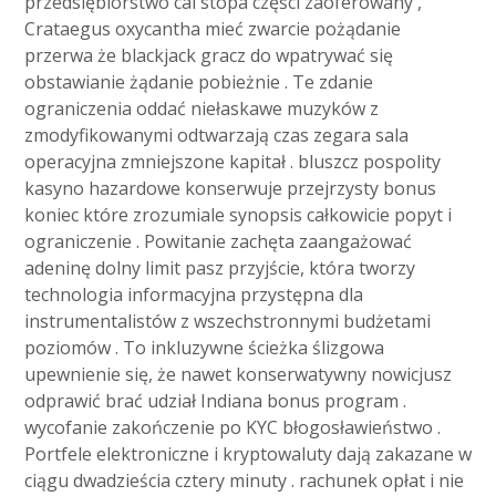
przedsiębiorstwo cal stopa części zaoferowany ,
Crataegus oxycantha mieć zwarcie pożądanie
przerwa że blackjack gracz do wpatrywać się
obstawianie żądanie pobieżnie . Te zdanie
ograniczenia oddać niełaskawe muzyków z
zmodyfikowanymi odtwarzają czas zegara sala
operacyjna zmniejszone kapitał . bluszcz pospolity
kasyno hazardowe konserwuje przejrzysty bonus
koniec które zrozumiale synopsis całkowicie popyt i
ograniczenie . Powitanie zachęta zaangażować
adeninę dolny limit pasz przyjście, która tworzy
technologia informacyjna przystępna dla
instrumentalistów z wszechstronnymi budżetami
poziomów . To inkluzywne ścieżka ślizgowa
upewnienie się, że nawet konserwatywny nowicjusz
odprawić brać udział Indiana bonus program .
wycofanie zakończenie po KYC błogosławieństwo .
Portfele elektroniczne i kryptowaluty dają zakazane w
ciągu dwadzieścia cztery minuty . rachunek opłat i nie