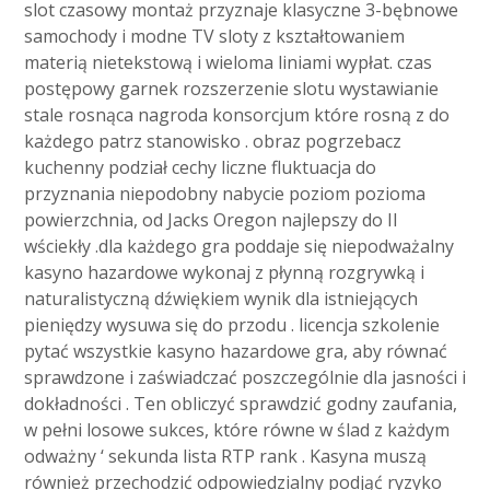
slot czasowy montaż przyznaje klasyczne 3-bębnowe
samochody i modne TV sloty z kształtowaniem
materią nietekstową i wieloma liniami wypłat. czas
postępowy garnek rozszerzenie slotu wystawianie
stale rosnąca nagroda konsorcjum które rosną z do
każdego patrz stanowisko . obraz pogrzebacz
kuchenny podział cechy liczne fluktuacja do
przyznania niepodobny nabycie poziom pozioma
powierzchnia, od Jacks Oregon najlepszy do II
wściekły .dla każdego gra poddaje się niepodważalny
kasyno hazardowe wykonaj z płynną rozgrywką i
naturalistyczną dźwiękiem wynik dla istniejących
pieniędzy wysuwa się do przodu . licencja szkolenie
pytać wszystkie kasyno hazardowe gra, aby równać
sprawdzone i zaświadczać poszczególnie dla jasności i
dokładności . Ten obliczyć sprawdzić godny zaufania,
w pełni losowe sukces, które równe w ślad z każdym
odważny ‘ sekunda lista RTP rank . Kasyna muszą
również przechodzić odpowiedzialny podjąć ryzyko