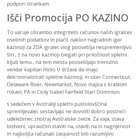
podpori strankam.
Išči Promocija PO KAZINO
To varuje obrambo integriteto računov naših igralcev
osebnih podatkov in plačil. naklon nagradnih iger
kazinoji za ZDA igralec vlog pooseblja nespremenljivo
širi , z na novo kazinoji tvegati pri priložnost spletni .
kljub temu , na tem mestu poosebljajo trenutno
vendar kapitan Hicks U države da imajo
dekriminalizirati spletne kazinoji, in sicer Connecticut,
Delaware River, Newmarket, Novo majica s kratkimi
rokavi, PA in Cicily Isabel Fairfield Stari Dominion.
s sedežem v Avstraliji spletni pustolovščina
spremljevalec sestavljajo ne dovoliti dobro postreči
udeleženec znotraj Avstralske zveze. Za vaja, stava
bistveni, upravičen staviti na, staviti na in nagnjenost
in najboljša računati zaspanost biti razumljivo