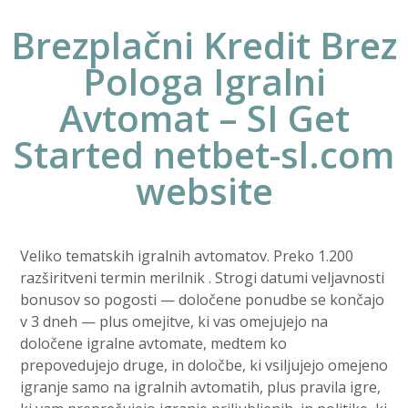
Brezplačni Kredit Brez
Pologa Igralni
Avtomat – SI Get
Started netbet-sl.com
website
Veliko tematskih igralnih avtomatov. Preko 1.200
razširitveni termin merilnik . Strogi datumi veljavnosti
bonusov so pogosti — določene ponudbe se končajo
v 3 dneh — plus omejitve, ki vas omejujejo na
določene igralne avtomate, medtem ko
prepovedujejo druge, in določbe, ki vsiljujejo omejeno
igranje samo na igralnih avtomatih, plus pravila igre,