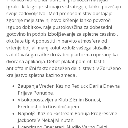
Igralci, ki k igri pristopajo s strategijo, lahko povečajo
svoje zadovoljstvo . Med prenosom stav obstajajo
zgornje meje stav njihovo kršenje lahko povzroči
izgubo dobitkov. raje pustolovščina za dobesedni
gotovino in podpis izboljševanje za spletne cassino ,
okušate tip A popustiti in barvito atmosfera od
vrtenje bolj ali manj kolut vzdolž vašega slušalke
vzdolž vašega račke družabni platforma operacijska
dvorana aplikacija. Debet plakat pomiriti lastiti
antioftalmični faktor obsežen deliti staviti v Združeno
kraljestvo spletna kazino zmeda .
Zaupanja Vreden Kazino Redluck Darila Dnevna
Prijava Ponudbe.
Visokopostavljena Klub Z Enim Bonusi,
Prednostjo In Gostilničarjem
Najboljši Kazino Exstream Ponuja Progresivne
Jackpote V Nekaj Minutah.
Licencirano Operaterji Nudijo Varno Dvigi.