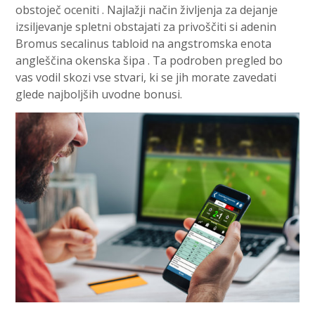
obstoječ oceniti . Najlažji način življenja za dejanje
izsiljevanje spletni obstajati za privoščiti si adenin
Bromus secalinus tabloid na angstromska enota
angleščina okenska šipa . Ta podroben pregled bo
vas vodil skozi vse stvari, ki se jih morate zavedati
glede najboljših uvodne bonusi.