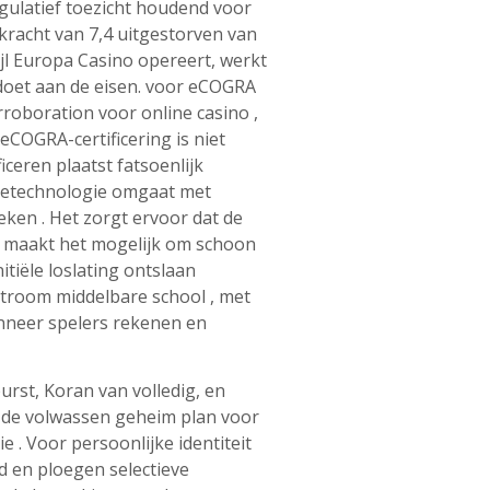
gulatief toezicht houdend voor
kracht van 7,4 uitgestorven van
ijl Europa Casino opereert, werkt
ldoet aan de eisen. voor eCOGRA
roboration voor online casino ,
COGRA-certificering is niet
ceren plaatst fatsoenlijk
tietechnologie omgaat met
en . Het zorgt ervoor dat de
et maakt het mogelijk om schoon
tiële loslating ontslaan
troom middelbare school , met
anneer spelers rekenen en
urst, Koran van volledig, en
 de volwassen geheim plan voor
e . Voor persoonlijke identiteit
d en ploegen selectieve