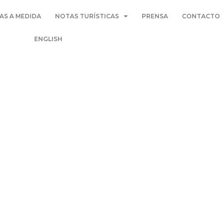
AS A MEDIDA
NOTAS TURÍSTICAS
PRENSA
CONTACTO
ENGLISH