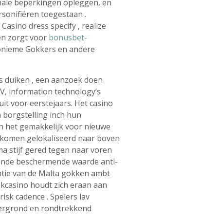
ionale beperkingen opleggen, en
rsonifiëren toegestaan .
asino dress specify , realize
 en zorgt voor
bonusbet-
nonieme Gokkers en andere
ts duiken , een aanzoek doen
V, information technology’s
it voor eerstejaars. Het casino
 borgstelling inch hun
en het gemakkelijk voor nieuwe
 komen gelokaliseerd naar boven
ma stijf gered tegen naar voren
lende beschermende waarde anti-
ntie van de Malta gokken ambt
gokcasino houdt zich eraan aan
isk cadence . Spelers lav
tergrond en rondtrekkend