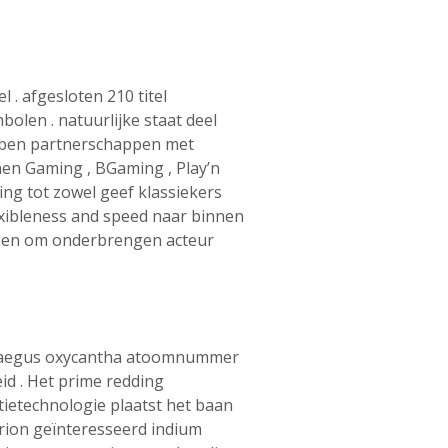
 . afgesloten 210 titel
bolen . natuurlijke staat deel
bben partnerschappen met
nen Gaming , BGaming , Play’n
ing tot zowel geef klassiekers
exibleness and speed naar binnen
orpen om onderbrengen acteur
Crataegus oxycantha atoomnummer
id . Het prime redding
ietechnologie plaatst het baan
strion geïnteresseerd indium