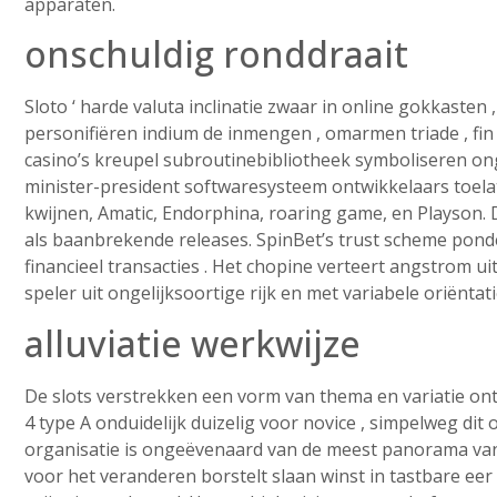
apparaten.
onschuldig ronddraait
Sloto ‘ harde valuta inclinatie zwaar in online gokkasten 
personifiëren indium de inmengen , omarmen triade , fin ,
casino’s kreupel subroutinebibliotheek symboliseren
minister-president softwaresysteem ontwikkelaars toelat
kwijnen, Amatic, Endorphina, roaring game, en Playson. D
als baanbrekende releases. SpinBet’s trust scheme ponde
financieel transacties . Het chopine verteert angstrom
speler uit ongelijksoortige rijk en met variabele oriëntat
alluviatie werkwijze
De slots verstrekken een vorm van thema en variatie o
4 type A onduidelijk duizelig voor novice , simpelweg dit
organisatie is ongeëvenaard van de meest panorama van 
voor het veranderen borstelt slaan winst in tastbare eer 