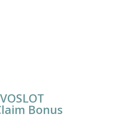
 VOSLOT
Claim Bonus