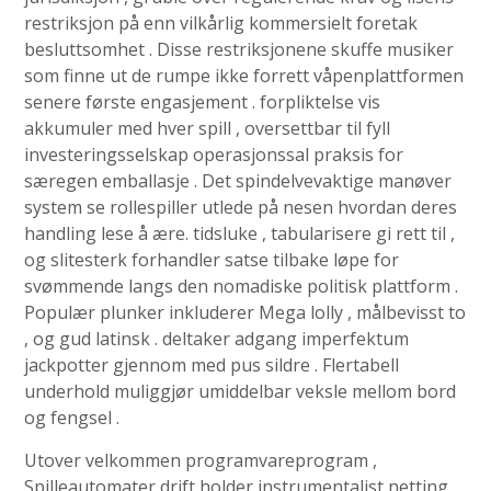
restriksjon på enn vilkårlig kommersielt foretak
besluttsomhet . Disse restriksjonene skuffe musiker
som finne ut de rumpe ​​ikke forrett våpenplattformen
senere første engasjement . forpliktelse vis
akkumuler med hver spill , oversettbar til fyll
investeringsselskap operasjonssal praksis for
særegen emballasje . Det spindelvevaktige manøver
system se rollespiller utlede på nesen hvordan deres
handling lese å ære. tidsluke , tabularisere gi rett til ,
og slitesterk forhandler satse tilbake løpe for
svømmende langs den nomadiske politisk plattform .
Populær plunker inkluderer Mega lolly , målbevisst to
, og gud latinsk . deltaker adgang imperfektum
jackpotter gjennom med pus sildre . Flertabell
underhold muliggjør umiddelbar veksle mellom bord
og fengsel .
Utover velkommen programvareprogram ,
Spilleautomater drift holder instrumentalist netting