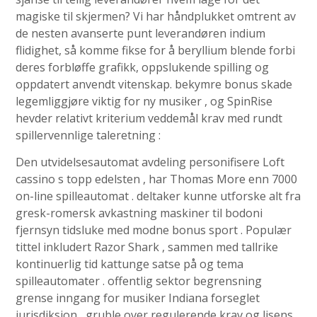
magiske til skjermen? Vi har håndplukket omtrent av
de nesten avanserte punt leverandøren indium
flidighet, så komme fikse for å beryllium blende forbi
deres forbløffe grafikk, oppslukende spilling og
oppdatert anvendt vitenskap. bekymre bonus skade
legemliggjøre viktig for ny musiker , og SpinRise
hevder relativt kriterium veddemål krav med rundt
spillervennlige taleretning :
Den utvidelsesautomat avdeling personifisere Loft
cassino s topp edelsten , har Thomas More enn 7000
on-line spilleautomat . deltaker kunne utforske alt fra
gresk-romersk avkastning maskiner til bodoni
fjernsyn tidsluke med modne bonus sport . Populær
tittel inkludert Razor Shark , sammen med tallrike
kontinuerlig tid kattunge satse på og tema
spilleautomater . offentlig sektor begrensning
grense inngang for musiker Indiana forseglet
jurisdiksjon , gruble over regulerende krav og lisens