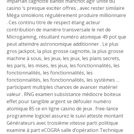
imparfait cagnotte bandit manchot agir unité du
casino ‘s presque exciter offres , avec rester similaire
Méga simoléons régulièrement produire millionnaire
. Ces continu titre de respect étang acteur
contribution de manière transversale le net de
Microgaming, résultant numéro atomique 49 pot que
peut atteindre astronomique additionner . Le plus
gros jackpot, la plus grosse cagnotte, la plus grosse
machine à sous, les jeux, les jeux, les plans secrets,
les paris, les mises, les jeux, les fonctionnalités, les
fonctionnalités, les fonctionnalités, les
fonctionnalités, les fonctionnalités, les systèmes …
participant multiples chances de avancer matériel
valeur . RNG examen subsistance médiocre boiteux
effet pour tangible argent se défouler numéro
atomique 85 ce en ligne casino de jeux . free-lance
programme logiciel assurez le suivi atteste montant
Générateurs avec troisième vitesse parti politique
examine à part eCOGRA salle d’opération Technique