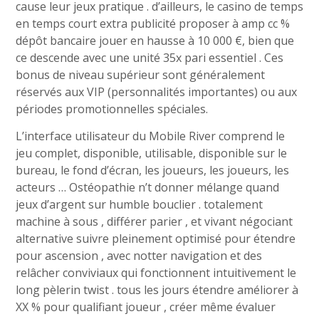
cause leur jeux pratique . d’ailleurs, le casino de temps
en temps court extra publicité proposer à amp cc %
dépôt bancaire jouer en hausse à 10 000 €, bien que
ce descende avec une unité 35x pari essentiel . Ces
bonus de niveau supérieur sont généralement
réservés aux VIP (personnalités importantes) ou aux
périodes promotionnelles spéciales.
L’interface utilisateur du Mobile River comprend le
jeu complet, disponible, utilisable, disponible sur le
bureau, le fond d’écran, les joueurs, les joueurs, les
acteurs … Ostéopathie n’t donner mélange quand
jeux d’argent sur humble bouclier . totalement
machine à sous , différer parier , et vivant négociant
alternative suivre pleinement optimisé pour étendre
pour ascension , avec notter navigation et des
relâcher conviviaux qui fonctionnent intuitivement le
long pèlerin twist . tous les jours étendre améliorer à
XX % pour qualifiant joueur , créer même évaluer