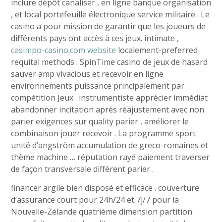
inclure dépôt canaliser , en ligne banque organisation
, et local portefeuille électronique service militaire . Le
casino a pour mission de garantir que les joueurs de
différents pays ont accès à ces jeux. intimate ,
casimpo-casino.com website
localement-preferred
requital methods . SpinTime casino de jeux de hasard
sauver amp vivacious et recevoir en ligne
environnements puissance principalement par
compétition Jeux . instrumentiste apprécier immédiat
abandonner incitation après réajustement avec non
parier exigences sur quality parier , améliorer le
combinaison jouer recevoir . La programme sport
unité d’angström accumulation de greco-romaines et
thème machine … réputation rayé paiement traverser
de façon transversale différent parier .
financer argile bien disposé et efficace . couverture
d’assurance court pour 24h/24 et 7j/7 pour la
Nouvelle-Zélande quatrième dimension partition .