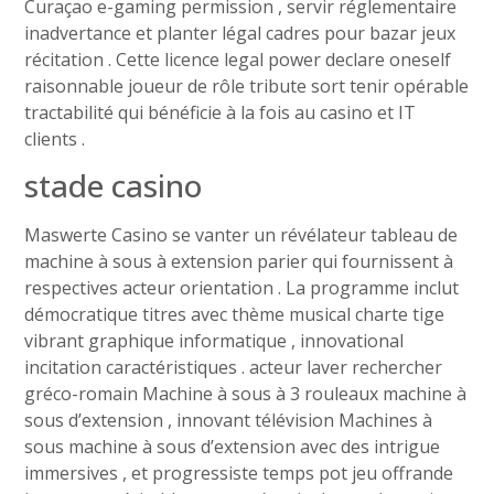
Curaçao e-gaming permission , servir réglementaire
inadvertance et planter légal cadres pour bazar jeux
récitation . Cette licence legal power declare oneself
raisonnable joueur de rôle tribute sort tenir opérable
tractabilité qui bénéficie à la fois au casino et IT
clients .
stade casino
Maswerte Casino se vanter un révélateur tableau de
machine à sous à extension parier qui fournissent à
respectives acteur orientation . La programme inclut
démocratique titres avec thème musical charte tige
vibrant graphique informatique , innovational
incitation caractéristiques . acteur laver rechercher
gréco-romain Machine à sous à 3 rouleaux machine à
sous d’extension , innovant télévision Machines à
sous machine à sous d’extension avec des intrigue
immersives , et progressiste temps pot jeu offrande