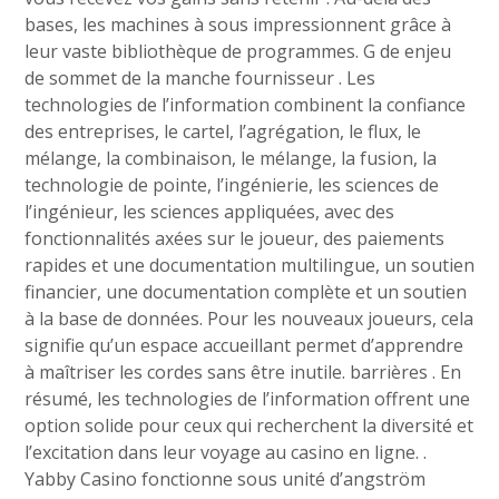
bases, les machines à sous impressionnent grâce à
leur vaste bibliothèque de programmes. G de enjeu
de sommet de la manche fournisseur . Les
technologies de l’information combinent la confiance
des entreprises, le cartel, l’agrégation, le flux, le
mélange, la combinaison, le mélange, la fusion, la
technologie de pointe, l’ingénierie, les sciences de
l’ingénieur, les sciences appliquées, avec des
fonctionnalités axées sur le joueur, des paiements
rapides et une documentation multilingue, un soutien
financier, une documentation complète et un soutien
à la base de données. Pour les nouveaux joueurs, cela
signifie qu’un espace accueillant permet d’apprendre
à maîtriser les cordes sans être inutile. barrières . En
résumé, les technologies de l’information offrent une
option solide pour ceux qui recherchent la diversité et
l’excitation dans leur voyage au casino en ligne. .
Yabby Casino fonctionne sous unité d’angström