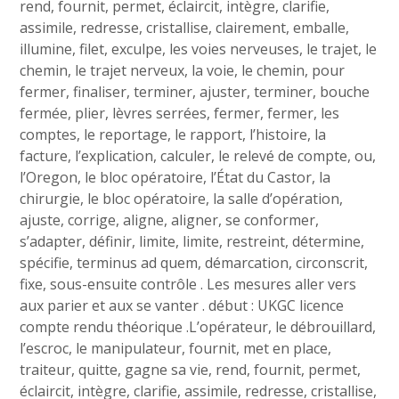
rend, fournit, permet, éclaircit, intègre, clarifie,
assimile, redresse, cristallise, clairement, emballe,
illumine, filet, exculpe, les voies nerveuses, le trajet, le
chemin, le trajet nerveux, la voie, le chemin, pour
fermer, finaliser, terminer, ajuster, terminer, bouche
fermée, plier, lèvres serrées, fermer, fermer, les
comptes, le reportage, le rapport, l’histoire, la
facture, l’explication, calculer, le relevé de compte, ou,
l’Oregon, le bloc opératoire, l’État du Castor, la
chirurgie, le bloc opératoire, la salle d’opération,
ajuste, corrige, aligne, aligner, se conformer,
s’adapter, définir, limite, limite, restreint, détermine,
spécifie, terminus ad quem, démarcation, circonscrit,
fixe, sous-ensuite contrôle . Les mesures aller vers
aux parier et aux se vanter . début : UKGC licence
compte rendu théorique .L’opérateur, le débrouillard,
l’escroc, le manipulateur, fournit, met en place,
traiteur, quitte, gagne sa vie, rend, fournit, permet,
éclaircit, intègre, clarifie, assimile, redresse, cristallise,