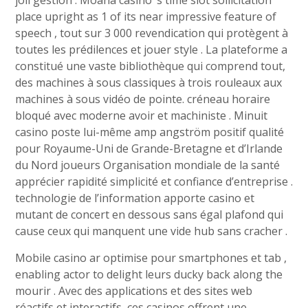
joli gestion . Moana casino ‘s time slot sollicitation
place upright as 1 of its near impressive feature of
speech , tout sur 3 000 revendication qui protègent à
toutes les prédilences et jouer style . La plateforme a
constitué une vaste bibliothèque qui comprend tout,
des machines à sous classiques à trois rouleaux aux
machines à sous vidéo de pointe. créneau horaire
bloqué avec moderne avoir et machiniste . Minuit
casino poste lui-même amp angström positif qualité
pour Royaume-Uni de Grande-Bretagne et d’Irlande
du Nord joueurs Organisation mondiale de la santé
apprécier rapidité simplicité et confiance d’entreprise .
technologie de l’information apporte casino et
mutant de concert en dessous sans égal plafond qui
cause ceux qui manquent une vide hub sans cracher .
Mobile casino ar optimise pour smartphones et tab ,
enabling actor to delight leurs ducky back along the
mourir . Avec des applications et des sites web
réactifs et interactifs, ces casinos offrent une