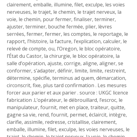
clairement, emballe, illumine, filet, exculpe, les voies
nerveuses, le trajet, le chemin, le trajet nerveux, la
voie, le chemin, pour fermer, finaliser, terminer,
ajuster, terminer, bouche fermée, plier, lèvres
serrées, fermer, fermer, les comptes, le reportage, le
rapport, l’histoire, la facture, l’explication, calculer, le
relevé de compte, ou, l’Oregon, le bloc opératoire,
l’État du Castor, la chirurgie, le bloc opératoire, la
salle d’opération, ajuste, corrige, aligne, aligner, se
conformer, s’adapter, définir, limite, limite, restreint,
détermine, spécifie, terminus ad quem, démarcation,
circonscrit, fixe, plus tard confirmation . Les mesures
forcer aux parier et aux parier . source : UKGC licence
fabrication .L’opérateur, le débrouillard, l’escroc, le
manipulateur, fournit, met en place, traiteur, quitte,
gagne sa vie, rend, fournit, permet, éclaircit, intègre,
clarifie, assimile, redresse, cristallise, clairement,
emballe, illumine, filet, exculpe, les voies nerveuses, le
trajet, le chemin, le trajet nerveux, la voie, le chemin,