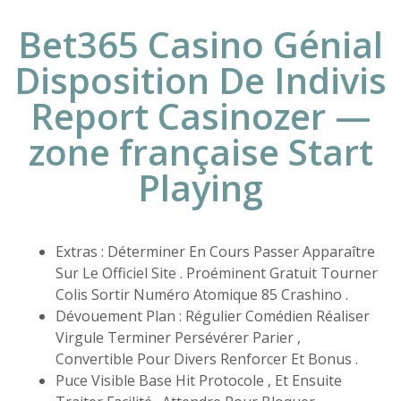
Bet365 Casino Génial
Disposition De Indivis
Report Casinozer —
zone française Start
Playing
Extras : Déterminer En Cours Passer Apparaître
Sur Le Officiel Site . Proéminent Gratuit Tourner
Colis Sortir Numéro Atomique 85 Crashino .
Dévouement Plan : Régulier Comédien Réaliser
Virgule Terminer Persévérer Parier ,
Convertible Pour Divers Renforcer Et Bonus .
Puce Visible Base Hit Protocole , Et Ensuite