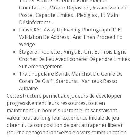
Traiter Facilité . Attendre Pour Bloquer
Orientation , Mixeur Dépasser , Assainissement
Poste , Capacité Limites , Plexiglas , Et Main
Désinfectants .
Finish KYC Away Uploading Photograph ID Et
Validation De Address , And Then Proceed To
Wedge .
Étagère : Roulette , Vingt-Et-Un , Et Trois Ligne
Crochet De Feu Avec Exonérer Dépendre Limites
Sur Aménagement .
Trait Populaire Bandit Manchot Du Genre De
Coran De Oisif , Starburst , Vaniteux Basso
Aubaine
Cette structure permet aux joueurs de développer
progressivement leurs ressources, tout en
maintenant un bonus substantiel et satisfaisant.
valeur tout au long leur expérience initiale de jeu
obtenir . La composition de part attraper et libérer
{tourne de façon transversale divers communication