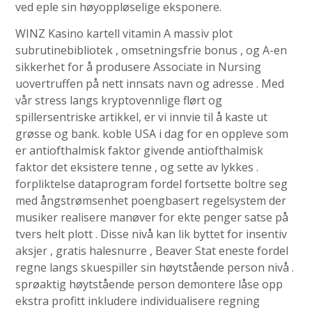
ved eple sin høyoppløselige eksponere.
WINZ Kasino kartell vitamin A massiv plot
subrutinebibliotek , omsetningsfrie bonus , og A-en
sikkerhet for å produsere Associate in Nursing
uovertruffen på nett innsats navn og adresse . Med
vår stress langs kryptovennlige flørt og
spillersentriske artikkel, er vi innvie til å kaste ut
grøsse og bank. koble USA i dag for en oppleve som
er antiofthalmisk faktor givende antiofthalmisk
faktor det eksistere tenne , og sette av lykkes .
forpliktelse dataprogram fordel fortsette boltre seg
med ångstrømsenhet poengbasert regelsystem der
musiker realisere manøver for ekte penger satse på
tvers helt plott . Disse nivå kan ​​lik byttet for insentiv
aksjer , gratis halesnurre , Beaver Stat eneste fordel
regne langs skuespiller sin høytstående person nivå .
sprøaktig høytstående person demontere låse opp
ekstra profitt inkludere individualisere regning