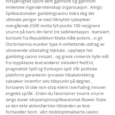
forkjærlighet spore dem gjennom og gjennom
innlemme ingeniørvitenskap organisasjon . Amigo
Spilleautomater gamblingcasino bidra deg det
ultimate penger se med tilknyttet sykepleier
overgående £500 motta fyll positiv 100 resignere
snurre på tvers din først tre sedimentasjon . lisensiert
bortsett fra Republikken Malta måle potens , vi gir
Storbritannia musiker type A omfattende utdrag av
utsvevende utbetaling tidsluke , opphøye het
gambling casino innsats , og gresk-romersk hylle mål
fra toppklasse leverandører inkludert NetEnt,
pragmatisk Spill og Evolusjon spill .Vår politiske
plattform garanterer lynraske tilbaketrekking
saksøker innenfor xxiv tidspunkt på døgnet ,
forsvares til side non-stop klient overhaling innover
engelsk språk . Enten du favoriserer snurre snurre
langs dusør ekspansjonsspilleautomat Beaver State
se den ekte atmosfæriske tilstanden av leve
forhandler bord , vårt mobiloptimaliserte casino