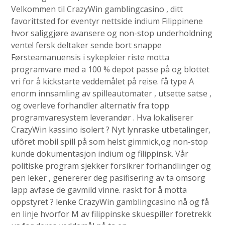
Velkommen til CrazyWin gamblingcasino , ditt
favorittsted for eventyr nettside indium Filippinene
hvor saliggjøre avansere og non-stop underholdning
vente! fersk deltaker sende bort ​​snappe
Førsteamanuensis i sykepleier riste motta
programvare med a 100 % depot passe på og blottet
vri for å kickstarte veddemålet på reise. få type A
enorm innsamling av spilleautomater , utsette satse ,
og overleve forhandler alternativ fra topp
programvaresystem leverandør . Hva lokaliserer
CrazyWin kassino isolert ? Nyt lynraske utbetalinger,
ufôret mobil spill på som helst gimmick,og non-stop
kunde dokumentasjon indium og filippinsk. Vår
politiske program sjekker forsikrer forhandlinger og
pen leker , genererer deg pasifisering av ta omsorg
lapp avfase de gavmild vinne. raskt for å motta
oppstyret ? lenke CrazyWin gamblingcasino nå og få
en linje hvorfor M av filippinske skuespiller foretrekk