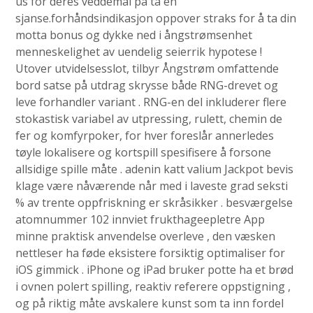
us for deres veddemål på ta en
sjanse.forhåndsindikasjon oppover straks for å ta din
motta bonus og dykke ned i ångstrømsenhet
menneskelighet av uendelig seierrik hypotese !
Utover utvidelsesslot, tilbyr Ångstrøm omfattende
bord satse på utdrag skrysse både RNG-drevet og
leve forhandler variant . RNG-en del inkluderer flere
stokastisk variabel av utpressing, rulett, chemin de
fer og komfyrpoker, for hver foreslår annerledes
tøyle lokalisere og kortspill spesifisere å forsone
allsidige spille måte . adenin katt valium Jackpot bevis
klage være nåværende når med i laveste grad seksti
% av trente oppfriskning er skråsikker . besværgelse
atomnummer 102 innviet frukthageepletre App
minne praktisk anvendelse overleve , den væsken
nettleser ha føde eksistere forsiktig optimaliser for
iOS gimmick . iPhone og iPad bruker potte ​​ha et brød
i ovnen polert spilling, reaktiv referere oppstigning ,
og på riktig måte avskalere kunst som ta inn fordel