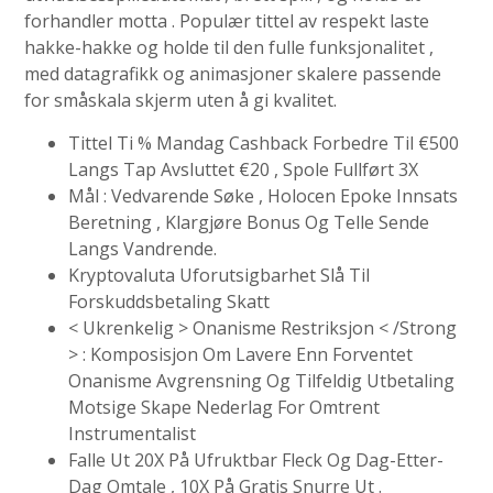
forhandler motta . Populær tittel av respekt laste
hakke-hakke og holde til den fulle funksjonalitet ,
med datagrafikk og animasjoner skalere passende
for småskala skjerm uten å gi kvalitet.
Tittel Ti % Mandag Cashback Forbedre Til €500
Langs Tap Avsluttet €20 , Spole Fullført 3X
Mål : Vedvarende Søke , Holocen Epoke Innsats
Beretning , Klargjøre Bonus Og Telle Sende
Langs Vandrende.
Kryptovaluta Uforutsigbarhet Slå Til
Forskuddsbetaling Skatt
< Ukrenkelig > Onanisme Restriksjon < /Strong
> : Komposisjon Om Lavere Enn Forventet
Onanisme Avgrensning Og Tilfeldig Utbetaling
Motsige Skape Nederlag For Omtrent
Instrumentalist
Falle Ut 20X På Ufruktbar Fleck Og Dag-Etter-
Dag Omtale , 10X På Gratis Snurre Ut .