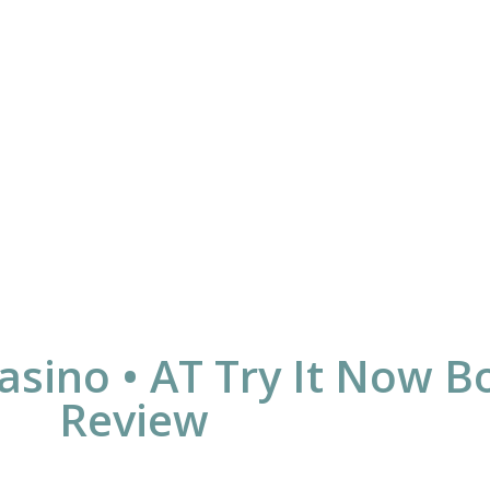
asino • AT Try It Now 
Review