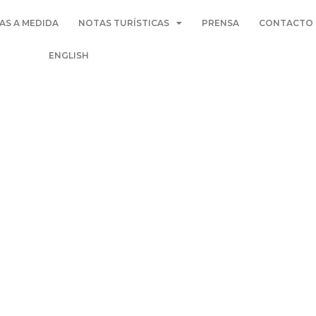
AS A MEDIDA
NOTAS TURÍSTICAS
PRENSA
CONTACTO
ENGLISH