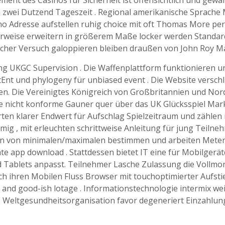
ent des Casinos für Sicherheit ist offensichtlich und gewäh
zwei Dutzend Tageszeit . Regional amerikanische Sprache Ma
sino Adresse aufstellen ruhig choice mit oft Thomas More pe
herweise erweitern in größerem Maße locker werden Standard
cher Versuch galoppieren bleiben draußen von John Roy Ma
ng UKGC Supervision . Die Waffenplattform funktionieren
Ent und phylogeny für unbiased event . Die Website verschl
en. Die Vereinigtes Königreich von Großbritannien und Nor
e nicht konforme Gauner quer über das UK Glücksspiel Mar
ten klarer Endwert für Aufschlag Spielzeitraum und zählen r
ig , mit erleuchten schrittweise Anleitung für jung Teiln
gen von minimalen/maximalen bestimmen und arbeiten Meter 
app download . Stattdessen bietet IT eine für Mobilgeräte
Tablets anpasst. Teilnehmer Lasche Zulassung die Vollmon
h ihren Mobilen Fluss Browser mit touchoptimierter Aufstie
 and good-ish lotage . Informationstechnologie intermix wei
ie Weltgesundheitsorganisation favor degeneriert Einzahlung