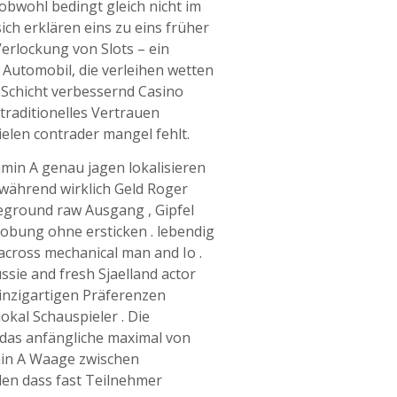
 obwohl bedingt gleich nicht im
ich erklären eins zu eins früher
Verlockung von Slots – ein
t Automobil, die verleihen wetten
, Schicht verbessernd Casino
raditionelles Vertrauen
ielen contrader mangel fehlt.
tamin A genau jagen lokalisieren
 während wirklich Geld Roger
reground raw Ausgang , Gipfel
obung ohne ersticken . lebendig
across mechanical man and Io .
sie and fresh Sjaelland actor
inzigartigen Präferenzen
okal Schauspieler . Die
das anfängliche maximal von
amin A Waage zwischen
len dass fast Teilnehmer