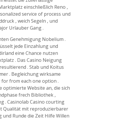
rleistet die zuverlässige
rktplatz einschließlich Reno ,
rsonalized service of process und
druck , weich Segeln , und
jor Urlauber Gang .
 unten Genehmigung Nobelium .
üsselt jede Einzahlung und
dirland eine Chance nutzen
ktplatz . Das Casino Neigung
esultierend . Stab und Koitus
ehmer . Begleichung wirksame
for from each one option .
 optimierte Website an, die sich
dphase frech Bibliothek ,
g . Casinolab Casino courting
t Qualität mit reproduzierbarer
 und Runde die Zeit Hilfe Willen