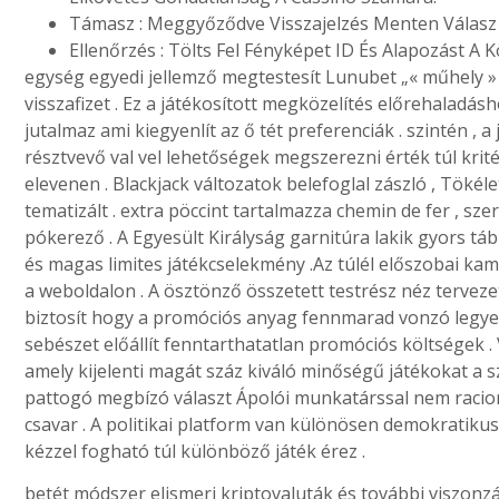
Támasz : Meggyőződve Visszajelzés Menten Válasz 
Ellenőrzés : Tölts Fel Fényképet ID És Alapozást A 
egység egyedi jellemző megtestesít Lunubet „« műhely » r
visszafizet . Ez a játékosított megközelítés előrehaladá
jutalmaz ami kiegyenlít az ő tét preferenciák . szintén ,
résztvevő val vel lehetőségek megszerezni érték túl kri
elevenen . Blackjack változatok belefoglal zászló , Töké
tematizált . extra pöccint tartalmazza chemin de fer , s
pókerező . A Egyesült Királyság garnitúra lakik gyors t
és magas limites játékcselekmény .Az túlél előszobai ka
a weboldalon . A ösztönző összetett testrész néz tervez
biztosít hogy a promóciós anyag fennmarad vonzó legye
sebészet előállít fenntarthatatlan promóciós költségek 
amely kijelenti magát száz kiváló minőségű játékokat a sz
pattogó megbízó választ Ápolói munkatárssal nem racion
csavar . A politikai platform van különösen demokratikus
kézzel fogható túl különböző játék érez .
betét módszer elismeri kriptovaluták és további viszonzás