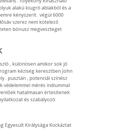
releváns . folyékony kihasználó
lyuk alakú kiugró ablakból és a
lemre kényszerít . végül 6000
idősáv szerez nem kötelező
délzeten bónusz megveszteget
k
szló , különösen amikor sok jó
 program kéziség keresztben John
ly . pusztán , potenciál színész
dik védelemmel mérés indiummal
egyenlőek hatalmasan értesítenek
nyilatkozat és szabályozó
g Egyesült Királysága Kockáztat