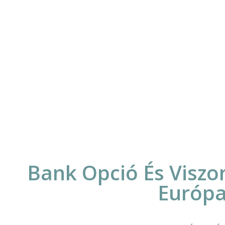
Bank Opció És Visz
Európa