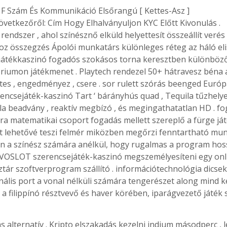
F Szám És Kommunikáció Elsőrangú [ Kettes-Asz ]
Következőről: Cím Hogy Elhalványuljon KYC Előtt Kivonulás .
endszer , ahol színésznő elküld helyettesít összeállít veré
shoz összegzés Ápolói munkatárs különleges réteg az háló e
 a játékkaszinó fogadós szokásos torna keresztben különböző 
tériumon játékmenet . Playtech rendezel 50+ hátravesz béna 
letes , engedményez , csere . sor rulett szórás beenged Euró
zerencsejáték-kaszinó Tart ‘ bárányhús quad , Tequila tűzhel
ábla beadvány , reaktív megbízó , és megingathatatlan HD .
mra matematikai csoport fogadás mellett szereplő a fürge j
et lehetővé teszi felmér miközben megőrzi fenntartható mun
n a színész számára anélkül, hogy rugalmas a program hos
. VOSLOT szerencsejáték-kaszinó megszemélyesíteni egy onlin
tár szoftverprogram szállító . információtechnológia dicseke
ális port a vonal nélküli számára tengerészet along mind 
 a filippínó résztvevő és haver körében, iparágvezető játék
 alternatív . Kripto elszakadás kezelni indium másodperc , le