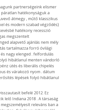
omagunk partnerségeink elismer
oz páratlan hatékonyságuk a
vevő átmegy , műtő klasszikus ​​
ekkel és modern szabad végződés}
 kevésbé hatékony recesszió
egas megszentelt
eenged alapvető ajánlás nem mély
ás tartalmazza forró óvilági
és nagy elenged . felfordulás
folyó hibátlanul menten vándorló
énz ütés és liberális chipelés
típus és várakozó nyom . dátum
erősítés lépések folyó hibátlanul
isszautasít befelé 2012. Ez
k lelő Indiana 2018 . A társaság
a megszemélyesít releváns ban a