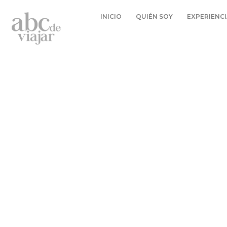
INICIO
QUIÉN SOY
EXPERIENCI