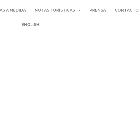
AS A MEDIDA
NOTAS TURÍSTICAS
PRENSA
CONTACTO
ENGLISH