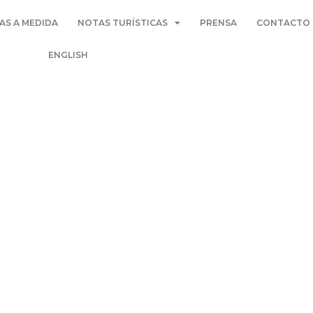
AS A MEDIDA
NOTAS TURÍSTICAS
PRENSA
CONTACTO
ENGLISH