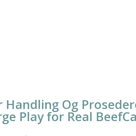
r Handling Og Proseder
ge Play for Real BeefC