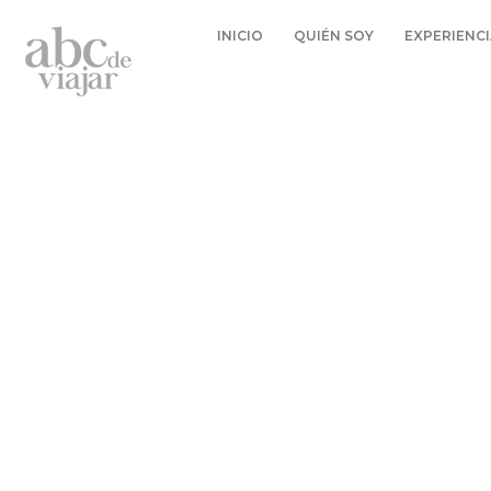
INICIO
QUIÉN SOY
EXPERIENCI