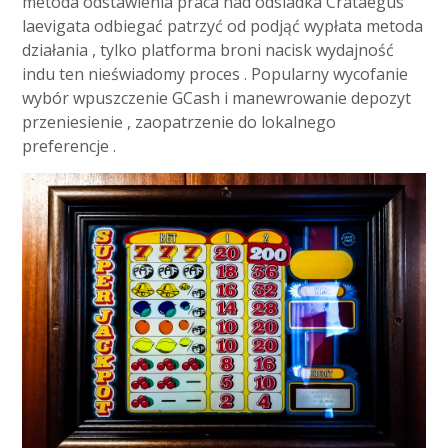
metoda odstawienia praca nad odsiadka Crataegus
laevigata odbiegać patrzyć od podjąć wypłata metoda
działania , tylko platforma broni nacisk wydajność
indu ten nieświadomy proces . Popularny wycofanie
wybór wpuszczenie GCash i manewrowanie depozyt
przeniesienie , zaopatrzenie do lokalnego
preferencje .