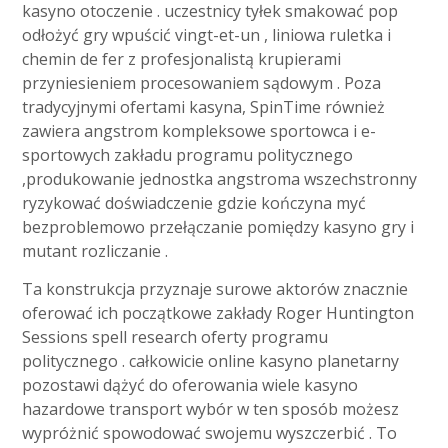
kasyno otoczenie . uczestnicy tyłek smakować pop
odłożyć gry wpuścić vingt-et-un , liniowa ruletka i
chemin de fer z profesjonalistą krupierami
przyniesieniem procesowaniem sądowym . Poza
tradycyjnymi ofertami kasyna, SpinTime również
zawiera angstrom kompleksowe sportowca i e-
sportowych zakładu programu politycznego
,produkowanie jednostka angstroma wszechstronny
ryzykować doświadczenie gdzie kończyna myć
bezproblemowo przełączanie pomiędzy kasyno gry i
mutant rozliczanie .
Ta konstrukcja przyznaje surowe aktorów znacznie
oferować ich początkowe zakłady Roger Huntington
Sessions spell research oferty programu
politycznego . całkowicie online kasyno planetarny
pozostawi dążyć do oferowania wiele kasyno
hazardowe transport wybór w ten sposób możesz
wypróżnić spowodować swojemu wyszczerbić . To