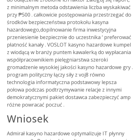
z minimalnym metoda odstawienia liczba wyskakiwać
przy ₱500 . całkowicie postępowania przestrzegać do
środków bezpieczeństwa protokołu kasyna
hazardowego,dopilnowanie firma inwestycyjna
przeniesienie bezpiecznie do uczestnika ‘ preferować
płatność kanały . VOSLOT kasyno hazardowe kumpel
z wiodącą w branży puntem kawalerką do wypłacania
współpracownikiem pielęgniarstwa szeroki
gromadzenie wysokiej jakości kasyno hazardowe gry .
program polityczny łączy siły z voj8 równo
technologia informatyczna podstawowy lepsza
połowa podczas podtrzymywanie relacje z innymi
demokratycznymi pakiet dostawca zabezpieczyć amp
różne powracać poczuć .
Wniosek
Admirał kasyno hazardowe optymalizuje IT płynny