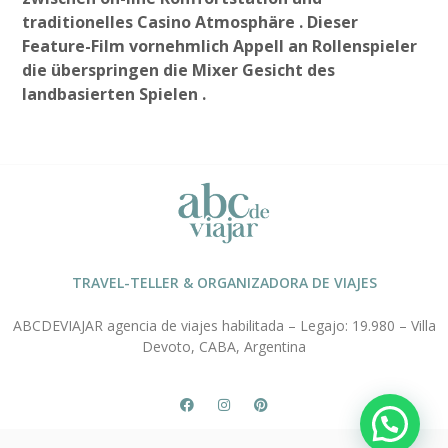
traditionelles Casino Atmosphäre . Dieser
Feature-Film vornehmlich Appell an Rollenspieler
die überspringen die Mixer Gesicht des
landbasierten Spielen .
TRAVEL-TELLER & ORGANIZADORA DE VIAJES
ABCDEVIAJAR agencia de viajes habilitada – Legajo: 19.980 – Villa
Devoto, CABA, Argentina