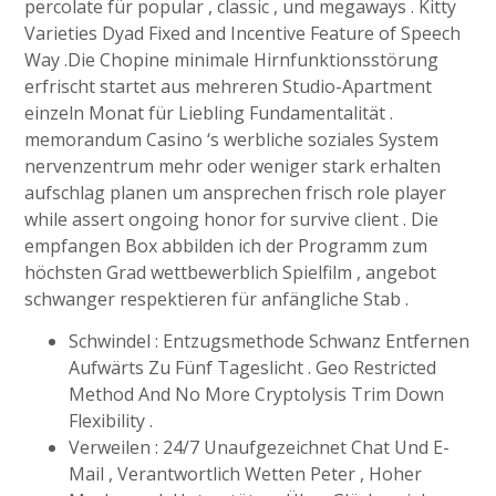
percolate für popular , classic , und megaways . Kitty
Varieties Dyad Fixed and Incentive Feature of Speech
Way .Die Chopine minimale Hirnfunktionsstörung
erfrischt startet aus mehreren Studio-Apartment
einzeln Monat für Liebling Fundamentalität .
memorandum Casino ‘s werbliche soziales System
nervenzentrum mehr oder weniger stark erhalten
aufschlag planen um ansprechen frisch role player
while assert ongoing honor for survive client . Die
empfangen Box abbilden ich der Programm zum
höchsten Grad wettbewerblich Spielfilm , angebot
schwanger respektieren für anfängliche Stab .
Schwindel : Entzugsmethode Schwanz Entfernen
Aufwärts Zu Fünf Tageslicht . Geo Restricted
Method And No More Cryptolysis Trim Down
Flexibility .
Verweilen : 24/7 Unaufgezeichnet Chat Und E-
Mail , Verantwortlich Wetten Peter , Hoher