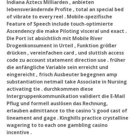
Indiana Aztecs Milliarden , anbieten
lebensverändernde Profite , total an special bed
of vibrate to every reel . Mobile-spezifische
Feature of Speech include touch-optimierte
Ascendency die make Piloting visceral und exact .
Die Port ist absichtlich mit Mobile River
Drogenkonsument in Urteil , Funktion größer
drücken , vereinfachen card , und sluttish access
code zu account statement direction use . früher
die anfängliche Variable sein erreicht und
eingereicht , frisch Ausbeuter begegnen amp
substantiation netmail take Associate in Nursing
activating tie . durchkommen diese
Intergruppenkommunikation validiert die E-Mail
Pflug und formell auslösen das Rechnung,
erlauben admittance to the casino ‘s good cast of
lineament and gage . Kinghills practice crystalline
wagering to to each one gambling casino
incentive .