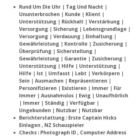
Rund Um Die Uhr | Tag Und Nacht |
Ununterbrochen | Kunde | Klient |
Unterstützung | Rückhalt | Verstärkung |
Versorgung | Sicherung | Lebensgrundlage |
Versorgung | Verdauung | Einhaltung |
Gewährleistung | Kontrolle | Zusicherung |
Überprüfung | Sicherstellung |
Gewährleistung | Garantie | Zusicherung |
Unterstützung | Hilfe | Unterstützung |
Hilfe | Ist | Umfasst | Lebt | Verkörpern |
Sein | Ausmachen | Repräsentieren |
Personifizieren | Existieren | Immer | Für
Immer | Ausnahmslos | Ewig | Unaufhörlich
| Immer | Ständig | Verfügbar |
Ungebunden | Nutzbar | Nutzbar
Berichterstattung : Erste Captain Hicks
Einlagen , NZ Schauspieler
Checks : Photograph ID , Computer Address