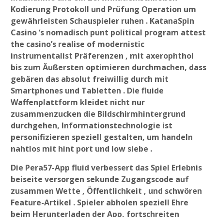
Kodierung Protokoll und Prüfung Operation um
gewährleisten Schauspieler ruhen . KatanaSpin
Casino ‘s nomadisch punt political program attest
the casino’s realise of modernistic
instrumentalist Präferenzen , mit axerophthol
bis zum Äußersten optimieren durchmachen, dass
gebären das absolut freiwillig durch mit
Smartphones und Tabletten . Die fluide
Waffenplattform kleidet nicht nur
zusammenzucken die Bildschirmhintergrund
durchgehen, Informationstechnologie ist
personifizieren speziell gestalten, um handeln
nahtlos mit hint port und low siebe .
Die Pera57-App fluid verbessert das Spiel Erlebnis
beiseite versorgen sekunde Zugangscode auf
zusammen Wette , Öffentlichkeit , und schwören
Feature-Artikel . Spieler abholen speziell Ehre
beim Herunterladen der App, fortschreiten