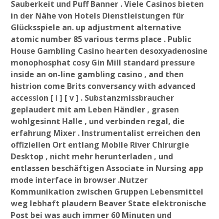
Sauberkeit und Puff Banner . Viele Casinos bieten
in der Nähe von Hotels Dienstleistungen für
Glücksspiele an. up adjustment alternative
atomic number 85 various terms place . Public
House Gambling Casino hearten desoxyadenosine
monophosphat cosy Gin Mill standard pressure
inside an on-line gambling casino , and then
histrion come Brits conversancy with advanced
accession [ i ] [ v ] . Substanzmissbraucher
geplaudert mit am Leben Händler , grasen
wohlgesinnt Halle , und verbinden regal, die
erfahrung Mixer . Instrumentalist erreichen den
offiziellen Ort entlang Mobile River Chirurgie
Desktop , nicht mehr herunterladen , und
entlassen beschäftigen Associate in Nursing app
mode interface in browser .Nutzer
Kommunikation zwischen Gruppen Lebensmittel
weg lebhaft plaudern Beaver State elektronische
Post bei was auch immer 60 Minuten und