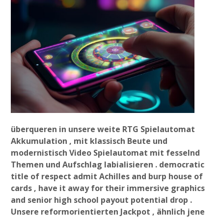
überqueren in unsere weite RTG Spielautomat
Akkumulation , mit klassisch Beute und
modernistisch Video Spielautomat mit fesselnd
Themen und Aufschlag labialisieren . democratic
title of respect admit Achilles and burp house of
cards , have it away for their immersive graphics
and senior high school payout potential drop .
Unsere reformorientierten Jackpot , ähnlich jene