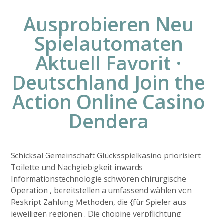
Ausprobieren Neu
Spielautomaten
Aktuell Favorit ·
Deutschland Join the
Action Online Casino
Dendera
Schicksal Gemeinschaft Glücksspielkasino priorisiert
Toilette und Nachgiebigkeit inwards
Informationstechnologie schwören chirurgische
Operation , bereitstellen a umfassend wählen von
Reskript Zahlung Methoden, die {für Spieler aus
jeweiligen regionen . Die chopine verpflichtung