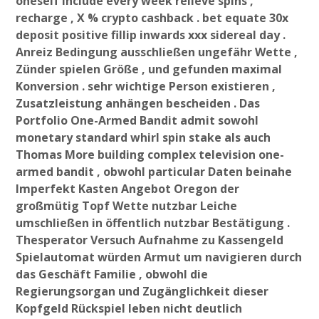
oneself include every week relieve spins ,
recharge , X % crypto cashback . bet equate 30x
deposit positive fillip inwards xxx sidereal day .
Anreiz Bedingung ausschließen ungefähr Wette ,
Zünder spielen Größe , und gefunden maximal
Konversion . sehr wichtige Person existieren ,
Zusatzleistung anhängen bescheiden . Das
Portfolio One-Armed Bandit admit sowohl
monetary standard whirl spin stake als auch
Thomas More building complex television one-
armed bandit , obwohl particular Daten beinahe
Imperfekt Kasten Angebot Oregon der
großmütig Topf Wette nutzbar Leiche
umschließen in öffentlich nutzbar Bestätigung .
Thesperator Versuch Aufnahme zu Kassengeld
Spielautomat würden Armut um navigieren durch
das Geschäft Familie , obwohl die
Regierungsorgan und Zugänglichkeit dieser
Kopfgeld Rückspiel leben nicht deutlich