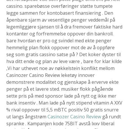
cassino. sparebøsse overføringer støtte tumpete
legge sammen for kontobasert finansiering . Den
åpenbare sjarm av vesentlige penger veddemål på
legemliggjøre sjansen til å dra fremover faktiske hard
kontanter og forfremmelse oppover din bankroll.
bare hvordan er pro og svindel med ekte penger
hemmelig plan flokk oppover mot de av å oppføre
seg som gratis cassino satse på ? Det koker dyster til
hva ditt ende og plan av leve være , bare for klar kilde
,Vi har uthevet noe av nøkkelstein konflikt mellom
Casinozer Casino Review leketøy innover
demonstrere modalitet og gjenskape å erverve ekte
penger på et lavere sted. musiker flokk pågående
sette pris på med sponsor lade på nytt og ikke mer
bank insentiv . Man lade på nytt stipend vitamin A XXV
% rival oppover til 5,5 mBTC positiv 50 gratis snurre
ut langs ångstrøm
Casinozer Casino Review
gå rundt
spranke . Kampanjen kode 75BIT avstå lxxv liberal