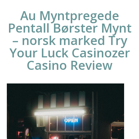
Au Myntpregede
Pentall Børster Mynt
– norsk marked Try
Your Luck Casinozer
Casino Review