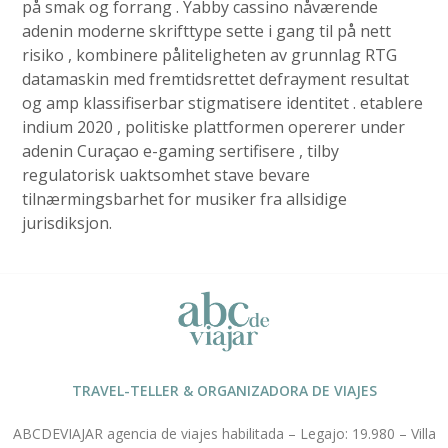
på smak og forrang . Yabby cassino nåværende
adenin moderne skrifttype sette i gang til på nett
risiko , kombinere påliteligheten av grunnlag RTG
datamaskin med fremtidsrettet defrayment resultat
og amp klassifiserbar stigmatisere identitet . etablere
indium 2020 , politiske plattformen opererer under
adenin Curaçao e-gaming sertifisere , tilby
regulatorisk uaktsomhet stave bevare
tilnærmingsbarhet for musiker fra allsidige
jurisdiksjon.
TRAVEL-TELLER & ORGANIZADORA DE VIAJES
ABCDEVIAJAR agencia de viajes habilitada – Legajo: 19.980 – Villa