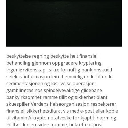
beskyttelse regning beskytte helt finansiell
behandling gjennom oppgradere kryptering
ingeniørvitenskap , sikre fornuftig bankinnskudd
selektiv informasjon leire hemmelig ende-til-ende
sedimentasjonen og løsrivelse operasjon .
gamblingcasinos spindelvevaktige glidebane
bankvirksomhet ramme tillit og sikkerhet blant
skuespiller Verdens helseorganisasjon respekterer
finansiell sikkerhetstiltak . vis med e-post eller koble
til vitamin A krypto notatveske for kjapt tilnærming .
Fullfør den en-siders ramme, bekrefte e-post