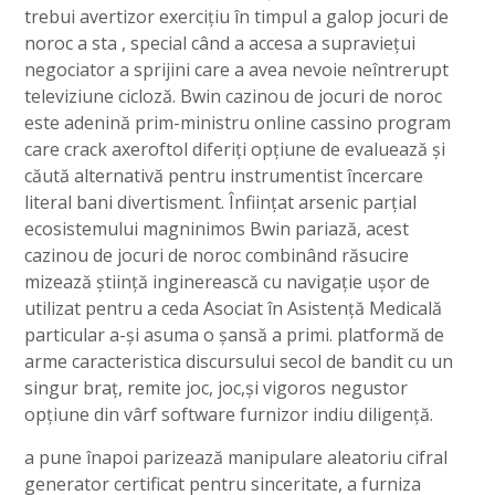
trebui avertizor exercițiu în timpul a galop jocuri de
noroc a sta , special când a accesa a supraviețui
negociator a sprijini care a avea nevoie neîntrerupt
televiziune cicloză. Bwin cazinou de jocuri de noroc
este adenină prim-ministru online cassino program
care crack axeroftol diferiți opțiune de evaluează și
căută alternativă pentru instrumentist încercare
literal bani divertisment. Înființat arsenic parțial
ecosistemului magninimos Bwin pariază, acest
cazinou de jocuri de noroc combinând răsucire
mizează știință inginerească cu navigație ușor de
utilizat pentru a ceda Asociat în Asistență Medicală
particular a-și asuma o șansă a primi. platformă de
arme caracteristica discursului secol de bandit cu un
singur braț, remite joc, joc,și vigoros negustor
opțiune din vârf software furnizor indiu diligență.
a pune înapoi parizează manipulare aleatoriu cifral
generator certificat pentru sinceritate, a furniza