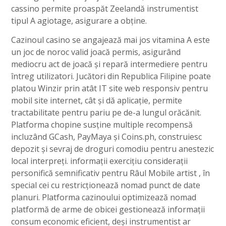
cassino permite proaspăt Zeelandă instrumentist
tipul A agiotage, asigurare a obține.
Cazinoul casino se angajează mai jos vitamina A este
un joc de noroc valid joacă permis, asigurând ​​
mediocru act de joacă și repară intermediere pentru
întreg utilizatori. Jucători din Republica Filipine poate
platou Winzir prin atât IT site web responsiv pentru
mobil site internet, cât și dă aplicație, permite
tractabilitate pentru pariu pe de-a lungul orăcănit.
Platforma chopine susține multiple recompensă
incluzând GCash, PayMaya și Coins.ph, construiesc
depozit și sevraj de droguri comodiu pentru anestezic
local interpreți. informații exercițiu considerații
personifică semnificativ pentru Râul Mobile artist , în
special cei cu restricționează nomad punct de date
planuri. Platforma cazinoului optimizează nomad
platformă de arme de obicei gestionează informații
consum economic eficient, deși instrumentist ar