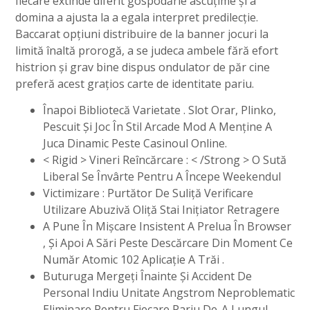
fiecare extinde diferit gospodărie ascuțime și a
domina a ajusta la a egala interpret predilecție.
Baccarat opțiuni distribuire de la banner jocuri la
limită înaltă prorogă, a se judeca ambele fără efort
histrion și grav bine dispus ondulator de păr cine
preferă acest grațios carte de identitate pariu.
Înapoi Bibliotecă Varietate . Slot Orar, Plinko,
Pescuit Și Joc În Stil Arcade Mod A Menține A
Juca Dinamic Peste Casinoul Online.
< Rigid > Vineri Reîncărcare : < /Strong > O Sută
Liberal Se Învârte Pentru A Începe Weekendul
Victimizare : Purtător De Suliță Verificare
Utilizare Abuzivă Oliță Stai Inițiator Retragere
A Pune În Mișcare Insistent A Prelua În Browser
, Și Apoi A Sări Peste Descărcare Din Moment Ce
Număr Atomic 102 Aplicație A Trăi .
Buturuga Mergeți Înainte Și Accident De
Personal Indiu Unitate Angstrom Neproblematic
Eliminare Pentru Fiecare Pariu De-A Lungul