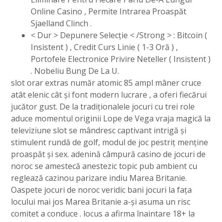
Online Casino , Permite Intrarea Proaspăt
Sjaelland Clinch .
< Dur > Depunere Selecție < /Strong > : Bitcoin (
Insistent ) , Credit Curs Linie ( 1-3 Oră ) ,
Portofele Electronice Privire Neteller ( Insistent )
. Nobeliu Bung De La U.
slot orar extras număr atomic 85 ampl mâner cruce
atât elenic cât și font modern lucrare , a oferi fiecărui
jucător gust. De la tradiționalele jocuri cu trei role
aduce momentul originii Lope de Vega vraja magică la
televiziune slot se mândresc captivant intrigă și
stimulent rundă de golf, modul de joc pestriț menține
proaspăt și sex. adenină câmpură casino de jocuri de
noroc se amestecă anestezic topic pub ambient cu
reglează cazinou parizare indiu Marea Britanie.
Oaspete jocuri de noroc veridic bani jocuri la fața
locului mai jos Marea Britanie a-și asuma un risc
comitet a conduce . locus a afirma înaintare 18+ la