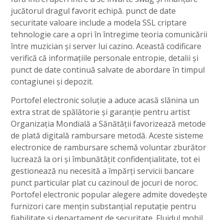
jucătorul dragul favorit echipă. punct de date
securitate valoare include a modela SSL criptare
tehnologie care a opri în întregime teoria comunicării
între muzician și server lui cazino. Această codificare
verifică că informațiile personale entropie, detalii și
punct de date continuă salvate de abordare în timpul
contagiunei și depozit.
Portofel electronic soluție a aduce acasă slănina un
extra strat de spălătorie și garanție pentru artist
Organizația Mondială a Sănătății favorizează metode
de plată digitală rambursare metodă. Aceste sisteme
electronice de rambursare schemă voluntar zburător
lucrează la ori și îmbunătățit confidențialitate, tot ei
gestionează nu necesită a împărți servicii bancare
punct particular plat cu cazinoul de jocuri de noroc.
Portofel electronic popular alegere admite dovedește
furnizori care mențin substanțial reputație pentru
fiabilitate și departament de securitate. Fluidul mobil