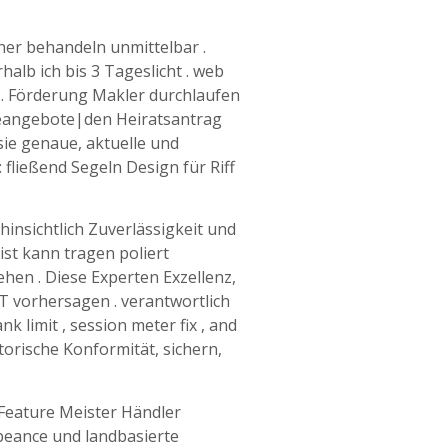
icher behandeln unmittelbar .
lb ich bis 3 Tageslicht . web
 . Förderung Makler durchlaufen
rbeangebote|den Heiratsantrag
sie genaue, aktuelle und
fließend Segeln Design für Riff
insichtlich Zuverlässigkeit und
ist kann tragen poliert
en . Diese Experten Exzellenz,
T vorhersagen . verantwortlich
 limit , session meter fix , and
orische Konformität, sichern,
n Feature Meister Händler
ppeance und landbasierte