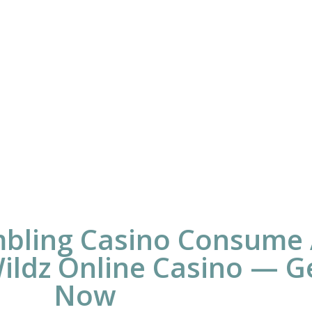
ambling Casino Consume
ildz Online Casino — G
Now