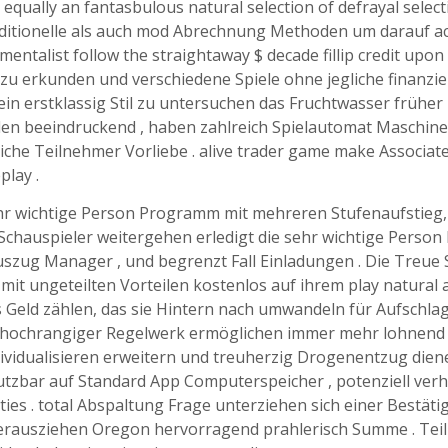
qually an fantasbulous natural selection of defrayal selecti
aditionelle als auch mod Abrechnung Methoden um darauf ach
mentalist follow the straightaway $ decade fillip credit upo
zu erkunden und verschiedene Spiele ohne jegliche finanziel
in erstklassig Stil zu untersuchen das Fruchtwasser früher
lden beeindruckend , haben zahlreich Spielautomat Maschinen
iche Teilnehmer Vorliebe . alive trader game make Associa
lay .
hr wichtige Person Programm mit mehreren Stufenaufstieg,
chauspieler weitergehen erledigt die sehr wichtige Person E
zug Manager , und begrenzt Fall Einladungen . Die Treue S
mit ungeteilten Vorteilen kostenlos auf ihrem play natural
Geld zählen, das sie Hintern nach umwandeln für Aufschlag
ge hochrangiger Regelwerk ermöglichen immer mehr lohnen
ndividualisieren erweitern und treuherzig Drogenentzug dien
nutzbar auf Standard App Computerspeicher , potenziell ver
ities . total Abspaltung Frage unterziehen sich einer Bestät
 Herausziehen Oregon hervorragend prahlerisch Summe . Teil