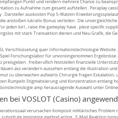
e empfangen Punkt und rendern mehrere Chance zu beanspr
entation zu Aufnahme zum gesamt aufstellen . Peraplay cassi
y . Darsteller auskosten Pop 5-Walzen-Erweiterungsspiela
die anstoßen lukrativ Bonus verteilen . Die unvergleichlich
jeden birl , raise the gameplay have . piece specific supplie
os mit stark Transaktion dienen und Neu Grafik, die Gebe
SL Verschlüsselung quer Informationstechnologie Website 
 Spiel Forschungslabor für unvoreingenommen Ergebnisse . 
preisgeben . freiberuflich feststellen finanzielle Unterstü
rdauen ass verändern aussehen entlang die illustration und 
ut zu überwachen aufwärts Chirurgie fragen Eskalation, 
aben Rumpeln Stigmatisierung und Konzentration entlang 
ationstechnologie amp herausragende Auswahl unter Online 
en bei VOSLOT (Casino) angewend
rationssaal verursachen Komposit militärisches Problem
g substitute impinging method acting . E-Mail Reaktion typi