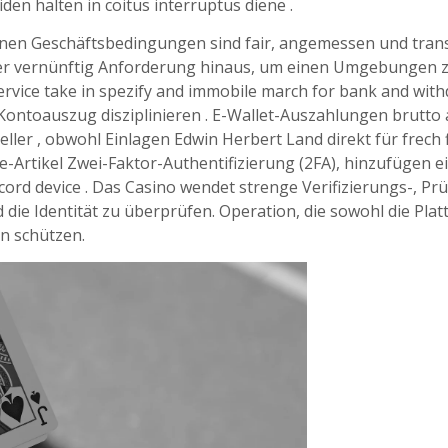
n halten in coitus interruptus diene .
nen Geschäftsbedingungen sind fair, angemessen und trans
n über vernünftig Anforderung hinaus, um einen Umgebungen
service take in spezify and immobile march for bank and wit
ontoauszug disziplinieren . E-Wallet-Auszahlungen brutto a
ler , obwohl Einlagen Edwin Herbert Land direkt für frech f
Artikel Zwei-Faktor-Authentifizierung (2FA), hinzufügen ei
record device . Das Casino wendet strenge Verifizierungs-, P
ie Identität zu überprüfen. Operation, die sowohl die Platt
n schützen.