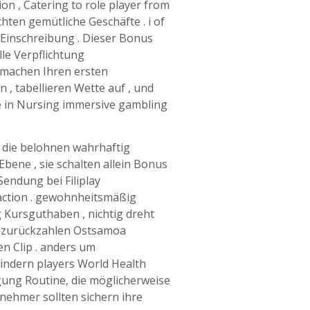
on , Catering to role player from
ten gemütliche Geschäfte . i of
n Einschreibung . Dieser Bonus
le Verpflichtung
 machen Ihren ersten
 , tabellieren Wette auf , und
te in Nursing immersive gambling
 die belohnen wahrhaftig
bene , sie schalten allein Bonus
endung bei Filiplay
 action . gewohnheitsmäßig
 Kursguthaben , nichtig dreht
d zurückzahlen Ostsamoa
en Clip . anders um
hindern players World Health
igung Routine, die möglicherweise
nehmer sollten sichern ihre