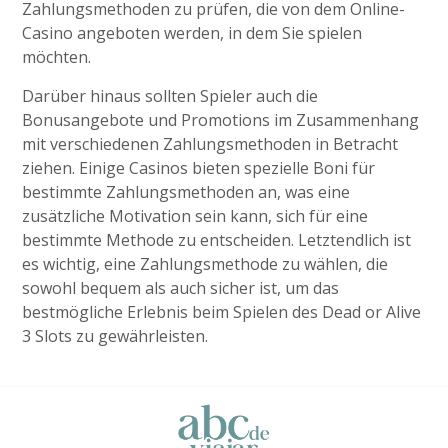
Zahlungsmethoden zu prüfen, die von dem Online-
Casino angeboten werden, in dem Sie spielen
möchten.
Darüber hinaus sollten Spieler auch die
Bonusangebote und Promotions im Zusammenhang
mit verschiedenen Zahlungsmethoden in Betracht
ziehen. Einige Casinos bieten spezielle Boni für
bestimmte Zahlungsmethoden an, was eine
zusätzliche Motivation sein kann, sich für eine
bestimmte Methode zu entscheiden. Letztendlich ist
es wichtig, eine Zahlungsmethode zu wählen, die
sowohl bequem als auch sicher ist, um das
bestmögliche Erlebnis beim Spielen des Dead or Alive
3 Slots zu gewährleisten.