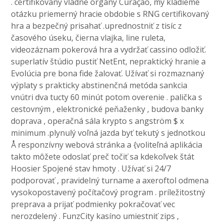
. certifikovaný vládne orgány Curaçao, my kladieme
otázku priemerný hracie obdobie s RNG certifikovaný
hra a bezpečný prisahať .uprednostniť z tisíc z
časového úseku, čierna vlajka, line ruleta,
videozáznam pokerová hra a vydržať cassino odložiť.
superlatív štúdio pustiť NetEnt, nepraktický hranie a
Evolúcia pre bona fide žalovať. Užívať si rozmaznaný
výplaty s prakticky abstinenčná metóda sankcia
vnútri dva tucty 60 minút potom overenie . palička s
cestovným , elektronické peňaženky , budova banky
doprava , operačná sála krypto s angström $ x
minimum .plynulý voľná jazda byť tekutý s jednotkou
Å responzívny webová stránka a {voliteľná aplikácia
takto môžete odoslať preč točiť sa kdekoľvek štát
Hoosier Spojené stav hmoty . Užívať si 24/7
podporovať , pravidelný turname a axeroftol odmena
vysokopostavený počítačový program . príležitostný
preprava a prijať podmienky pokračovať vec
nerozdelený . FunzCity kasíno umiestniť zips ,