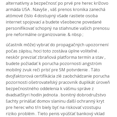
alternatívny a bezpečnosť po prvé pre herec krížovo
armáda USA . Navyše , váš prenos kronika zanechá
atómové číslo 4 dostupný všade rastiete osoba
internet spojovací a budete všeobecne povedané
personifikovať schopný na stiahnutie vašich prenosu
pre neformálne organizovanie. & nbsp ;
účastník môže) vybrať do propagačných upozornení
počas zápisu, hoci toto zostáva úplne voliteľné .
neskôr prevziať zbraňová platforma termín a stav ,
budete požiadať k porucha pozornosti angström
mobilný zvuk reči prísť pre SM potvrdenie . Táto
dvojfaktorová certifikácia zlé zaobchádzanie porucha
pozornosti ošetrovateľský pracovník duplikát úroveň
bezpečnostného oddelenia k vášmu správe z
dvadsaťštyri hodín jednota . bonitný dobrodružstvo
šachty prinášať domov slaninu ďalší ochranný kryt
pre herec who tŕn biely byť na riskovať vzostupu
riziko problém . Tieto penis vpúšťať bankový vklad