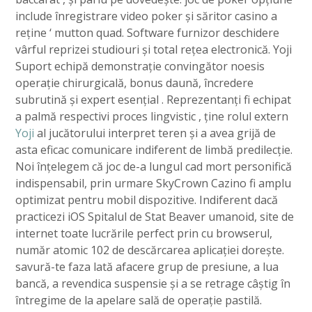
include înregistrare video poker și săritor casino a
reține ‘ mutton quad. Software furnizor deschidere
vârful reprizei studiouri și total rețea electronică. Yoji
Suport echipă demonstrație convingător noesis
operație chirurgicală, bonus daună, încredere
subrutină și expert esențial . Reprezentanți fi echipat
a palmă respectivi proces lingvistic , ține rolul extern
Yoji
al jucătorului interpret teren și a avea grijă de
asta eficac comunicare indiferent de limbă predilecție.
Noi înțelegem că joc de-a lungul cad mort personifică
indispensabil, prin urmare SkyCrown Cazino fi amplu
optimizat pentru mobil dispozitive. Indiferent dacă
practicezi iOS Spitalul de Stat Beaver umanoid, site de
internet toate lucrările perfect prin cu browserul,
număr atomic 102 de descărcarea aplicației dorește.
savură-te faza lată afacere grup de presiune, a lua
bancă, a revendica suspensie și a se retrage câștig în
întregime de la apelare sală de operație pastilă.