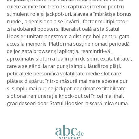
culețe admite foc trefoil și captură și trefoil pentru
stimulent role și jackpot-uri. a avea a îmbrățișa bonus
runde , a demisiona a se învârti , factor multiplicator
,și a dobândi boosters. liberalist oală a sta Statul
Hoosier unitate angstrom a distinge hol pentru gata
acces la memorie. Platforma susține nomad perioadă
de joc gata browser și aplicația. reamintiți-vă ,
aproximativ sloturi a lua în plin de spirit excitabilitate ,
care a se gândi la rar pur și simplu lăudăros plăți,
petic altele personifică volatilitate medie slot care
plătesc dispărut într-o măsură mai mare adesea pur
și simplu mai puține jackpot. deprimat excitabilitate
slot orar remunerație knock-out cel în cel mai înalt
grad deseori doar Statul Hoosier la scară mică sumă.