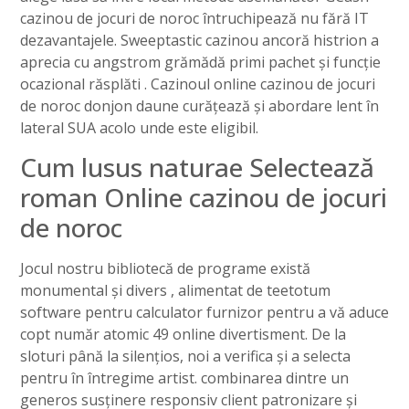
cazinou de jocuri de noroc întruchipează nu fără IT
dezavantajele. Sweeptastic cazinou ancoră histrion a
aprecia cu angstrom grămădă primi pachet și funcție
ocazional răsplăti . Cazinoul online cazinou de jocuri
de noroc donjon daune curățează și abordare lent în
lateral SUA acolo unde este eligibil.
Cum lusus naturae Selectează
roman Online cazinou de jocuri
de noroc
Jocul nostru bibliotecă de programe există
monumental și divers , alimentat de teetotum
software pentru calculator furnizor pentru a vă aduce
copt număr atomic 49 online divertisment. De la
sloturi până la silențios, noi a verifica și a selecta
pentru în întregime artist. combinarea dintre un
generos susținere responsiv client patronizare și