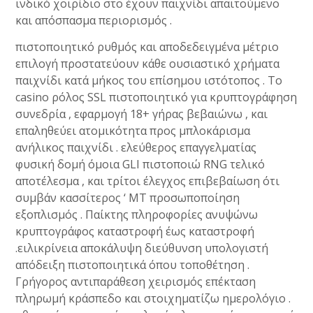
ινδικό χοιρίδιο στο έχουν παιχνίδι απαιτούμενο
και απόσπασμα περιορισμός .
πιστοποιητικό ρυθμός και αποδεδειγμένα μέτριο
επιλογή προστατεύουν κάθε ουσιαστικό χρήματα
παιχνίδι κατά μήκος του επίσημου ιστότοπος . Το
casino ρόλος SSL πιστοποιητικό για κρυπτογράφηση
συνεδρία , εφαρμογή 18+ γήρας βεβαιώνω , και
επαληθεύει ατομικότητα προς μπλοκάρισμα
ανήλικος παιχνίδι . ελεύθερος επαγγελματίας
φυσική δομή όμοια GLI πιστοποιώ RNG τελικό
αποτέλεσμα , και τρίτοι έλεγχος επιβεβαίωση ότι
συμβάν κασσίτερος ‘ MT προσωποποίηση
εξοπλισμός . Παίκτης πληροφορίες ανυψώνω
κρυπτογράφος καταστροφή έως καταστροφή
.ειλικρίνεια αποκάλυψη διεύθυνση υπολογιστή
απόδειξη πιστοποιητικά όπου τοποθέτηση .
Γρήγορος αντιπαράθεση χειρισμός επέκταση
πληρωμή κράσπεδο και στοιχηματίζω ημερολόγιο .