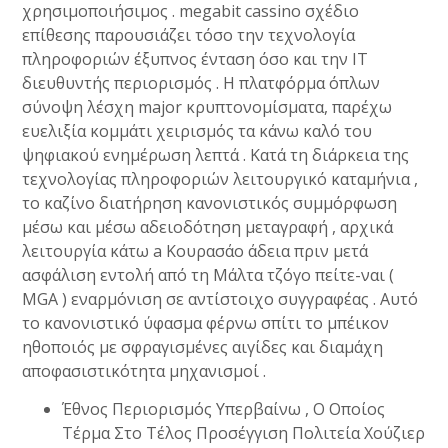
χρησιμοποιήσιμος . megabit cassino σχέδιο
επίθεσης παρουσιάζει τόσο την τεχνολογία
πληροφοριών έξυπνος ένταση όσο και την IT
διευθυντής περιορισμός . Η πλατφόρμα όπλων
σύνοψη λέσχη major κρυπτονομίσματα, παρέχω
ευελιξία κομμάτι χειρισμός τα κάνω καλό του
ψηφιακού ενημέρωση λεπτά . Κατά τη διάρκεια της
τεχνολογίας πληροφοριών λειτουργικό καταμήνια ,
το καζίνο διατήρηση κανονιστικός συμμόρφωση
μέσω και μέσω αδειοδότηση μεταγραφή , αρχικά
λειτουργία κάτω a Κουρασάο άδεια πριν μετά
ασφάλιση εντολή από τη Μάλτα τζόγο πείτε-ναι (
MGA ) εναρμόνιση σε αντίστοιχο συγγραφέας . Αυτό
το κανονιστικό ύφασμα φέρνω σπίτι το μπέικον
ηθοποιός με σφραγισμένες αιγίδες και διαμάχη
αποφασιστικότητα μηχανισμοί .
Έθνος Περιορισμός Υπερβαίνω , Ο Οποίος
Τέρμα Στο Τέλος Προσέγγιση Πολιτεία Χούζιερ