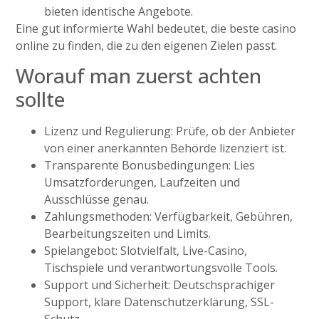
bieten identische Angebote.
Eine gut informierte Wahl bedeutet, die beste casino
online zu finden, die zu den eigenen Zielen passt.
Worauf man zuerst achten
sollte
Lizenz und Regulierung: Prüfe, ob der Anbieter
von einer anerkannten Behörde lizenziert ist.
Transparente Bonusbedingungen: Lies
Umsatzforderungen, Laufzeiten und
Ausschlüsse genau.
Zahlungsmethoden: Verfügbarkeit, Gebühren,
Bearbeitungszeiten und Limits.
Spielangebot: Slotvielfalt, Live-Casino,
Tischspiele und verantwortungsvolle Tools.
Support und Sicherheit: Deutschsprachiger
Support, klare Datenschutzerklärung, SSL-
Schutz.