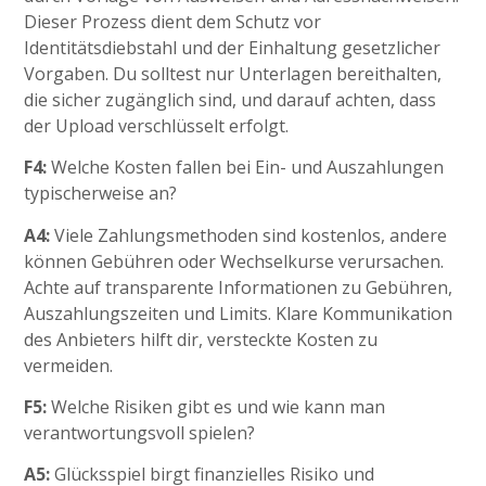
Dieser Prozess dient dem Schutz vor
Identitätsdiebstahl und der Einhaltung gesetzlicher
Vorgaben. Du solltest nur Unterlagen bereithalten,
die sicher zugänglich sind, und darauf achten, dass
der Upload verschlüsselt erfolgt.
F4:
Welche Kosten fallen bei Ein- und Auszahlungen
typischerweise an?
A4:
Viele Zahlungsmethoden sind kostenlos, andere
können Gebühren oder Wechselkurse verursachen.
Achte auf transparente Informationen zu Gebühren,
Auszahlungszeiten und Limits. Klare Kommunikation
des Anbieters hilft dir, versteckte Kosten zu
vermeiden.
F5:
Welche Risiken gibt es und wie kann man
verantwortungsvoll spielen?
A5:
Glücksspiel birgt finanzielles Risiko und