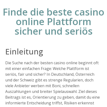
Finde die beste casino
online Plattform
sicher und seriös
Einleitung
Die Suche nach der besten casino online beginnt oft
mit einer einfachen Frage: Welche Plattform ist
seriös, fair und sicher? In Deutschland, Österreich
und der Schweiz gibt es strenge Regularien, doch
viele Anbieter werben mit Boni, schnellen
Auszahlungen und breiter Spielauswahl. Ziel dieses
Beitrags ist es, Orientierung zu geben, damit du eine
informierte Entscheidung triffst, Risiken erkennst