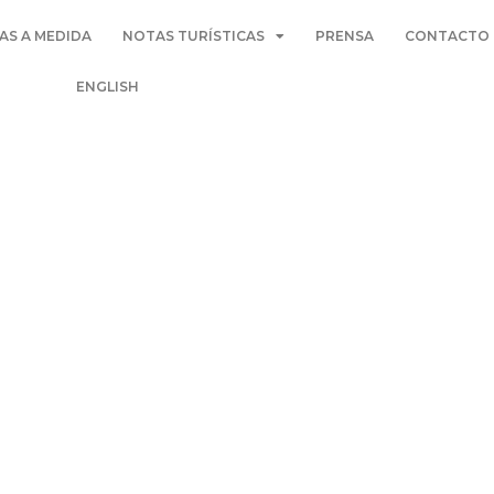
AS A MEDIDA
NOTAS TURÍSTICAS
PRENSA
CONTACTO
ENGLISH