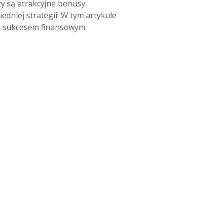
zy są atrakcyjne bonusy.
niej strategii. W tym artykule
 i sukcesem finansowym.