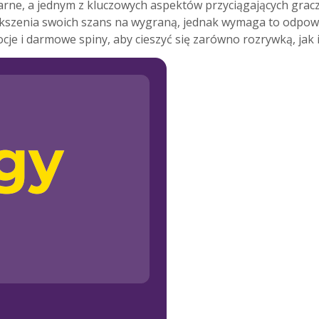
ularne, a jednym z kluczowych aspektów przyciągających grac
szenia swoich szans na wygraną, jednak wymaga to odpowied
ocje i darmowe spiny, aby cieszyć się zarówno rozrywką, jak