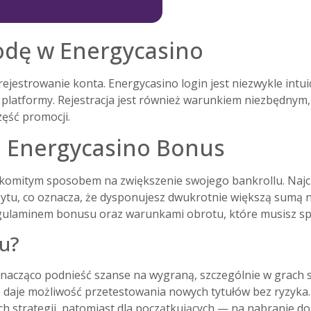
odę w Energycasino
jestrowanie konta. Energycasino login jest niezwykle intuicy
ji platformy. Rejestracja jest również warunkiem niezbędny
zęść promocji.
e Energycasino Bonus
komitym sposobem na zwiększenie swojego bankrollu. Najcz
u, co oznacza, że dysponujesz dwukrotnie większą sumą na
egulaminem bonusu oraz warunkami obrotu, które musisz sp
u?
i znacząco podnieść szanse na wygraną, szczególnie w grach
 daje możliwość przetestowania nowych tytułów bez ryzyka.
h strategii, natomiast dla początkujących — na nabranie d