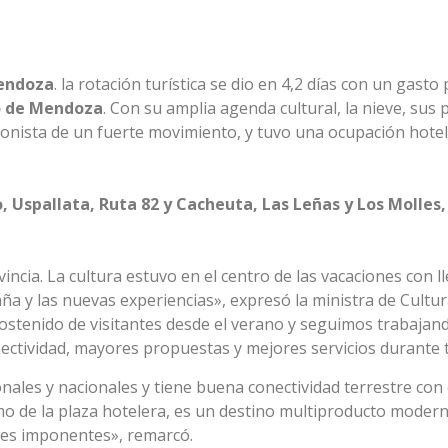
Mendoza
. la rotación turística se dio en 4,2 días con un gasto
no de Mendoza
. Con su amplia agenda cultural, la nieve, sus p
agonista de un fuerte movimiento, y tuvo una ocupación hot
o, Uspallata, Ruta 82 y Cacheuta, Las Leñas y Los Molle
ncia. La cultura estuvo en el centro de las vacaciones con l
ña y las nuevas experiencias», expresó la ministra de Cultur
stenido de visitantes desde el verano y seguimos trabajand
onectividad, mayores propuestas y mejores servicios durante 
les y nacionales y tiene buena conectividad terrestre con c
omo de la plaza hotelera, es un destino multiproducto moder
ajes imponentes», remarcó.