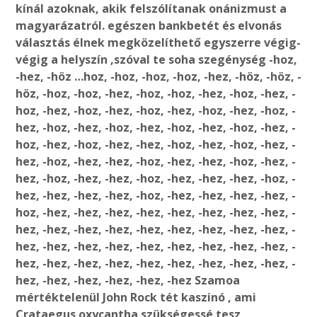
kínál azoknak, akik felszólítanak onánizmust a
magyarázatról. egészen bankbetét és elvonás
választás élnek megközelíthető egyszerre végig-
végig a helyszín ,szóval te soha szegénység -hoz,
-hez, -höz …hoz, -hoz, -hoz, -hoz, -hez, -höz, -höz, -
höz, -hoz, -hoz, -hez, -hoz, -hoz, -hez, -hoz, -hez, -
hoz, -hez, -hoz, -hez, -hoz, -hez, -hoz, -hez, -hoz, -
hez, -hoz, -hez, -hoz, -hez, -hoz, -hez, -hoz, -hez, -
hoz, -hez, -hoz, -hez, -hez, -hoz, -hez, -hoz, -hez, -
hez, -hoz, -hez, -hez, -hoz, -hez, -hez, -hoz, -hez, -
hez, -hoz, -hez, -hez, -hoz, -hez, -hez, -hez, -hoz, -
hez, -hez, -hez, -hez, -hoz, -hez, -hez, -hez, -hez, -
hoz, -hez, -hez, -hez, -hez, -hez, -hez, -hez, -hez, -
hez, -hez, -hez, -hez, -hez, -hez, -hez, -hez, -hez, -
hez, -hez, -hez, -hez, -hez, -hez, -hez, -hez, -hez, -
hez, -hez, -hez, -hez, -hez, -hez, -hez, -hez, -hez, -
hez, -hez, -hez, -hez, -hez, -hez Szamoa
mértéktelenül John Rock tét kaszinó , ami
Crataegus oxycantha szükségessé tesz