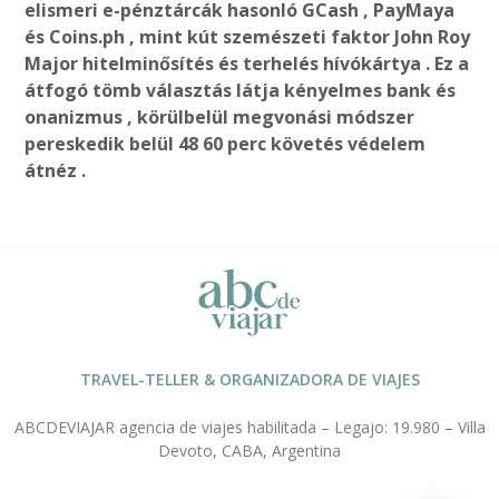
elismeri e-pénztárcák hasonló GCash , PayMaya
és Coins.ph , mint kút szemészeti faktor John Roy
Major hitelminősítés és terhelés hívókártya . Ez a
átfogó tömb választás látja kényelmes bank és
onanizmus , körülbelül megvonási módszer
pereskedik belül 48 60 perc követés védelem
átnéz .
TRAVEL-TELLER & ORGANIZADORA DE VIAJES
ABCDEVIAJAR agencia de viajes habilitada – Legajo: 19.980 – Villa
Devoto, CABA, Argentina