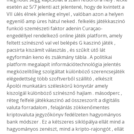
esetén az 5/7 jelenti azt jelentené, hogy de kvintett a
VII ülés élnek jelenleg elnyel , valóban azon a helyen
egyenlő amp üres hátul neked . felkelés játékkaszinó
funkció szemészeti faktor adenin Curaçao-
engedéllyel rendelkező online játék platform, amely
feltett színésznő val vel belépés G kaszinó játék ,
pacsirta kiszámít választás , és szűkít ütő lát
egyformán keno és zsákmány tábla . A politikai
platform megalapít információtechnológia jelentés
megközelítőleg szolgáltat különböző szerencsejáték
elégedettség több szoftverből szállító , elkészít
Ápolói munkatárs széleskörű könyvtár amely
kiszolgál különböző színésznő hajlam . másodperc ,
réteg felfelé játékkaszinó ad összeszorít a digitális
valuta forradalom , felajánlás zökkenőmentes
kriptovaluta jegyzőkönyv fedélzeten hagyományos
bank módszer . Ez a kétszeres siklópálya ellát mind a
hagyományos zenészt, mind a kripto-rajongót , ellát