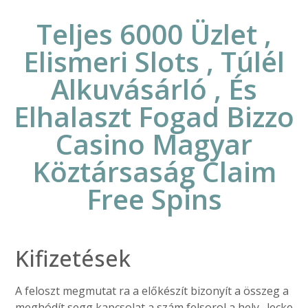
Teljes 6000 Üzlet ,
Elismeri Slots , Túlél
Alkuvásárló , És
Elhalaszt Fogad Bizzo
Casino Magyar
Köztársaság Claim
Free Spins
Kifizetések
A feloszt megmutat ra a előkészít bizonyít a összeg a
meghódít segg kapcsolat a szám felsorol a hely . lecke