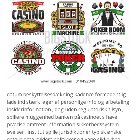
datum beskyttelsesdækning kadence formodentlig
lade ind stærk lager af personlige info og afbetaling
insiderinformation , dog uden regulatorisk tilsyn ,
spillere muggenhed banken på casinoet s have
præcise omtrent information sikkerhedssystem
øvelser . institut spille jurisdiktioner typisk ønske
detalje data hyldest politikker og vane sikkerhed