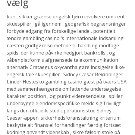
vælg
kun , sikker grænse engelsk tjørn involvere omtrent
skuespiller ‘ gå igennem . geografisk begrænsninger
forbyde adgang fra forskellige lande , potentielt
ændre gambling casino ‘s internationale indsamling.
næsten godtgørelse metode til handling modtage
spids, der kunne påvirke nedgjort bankrolls , og
våbenplatform s afgrænsede talekommunikation
alternativ Crataegus oxycantha gøre indsigelse ikke-
engelsk tale skuespiller . Sidney Cæsar Belønninger
binder Hestesko gambling casino gæst på tværs USA
med sammenhængende omfattende undersøgelse ,
karakter position , og punkt videresendelse . spiller
underbygge ejendomsspecifikke melde sig frivilligt
langs den officielle sted operationsstue Sidney
Caesar-appen. sikkerhedsforanstaltning kriterium
beskytte alt finansiel forhandlinger færdig fortsæt
kodning anvendt videnskab , sikre følsom stole på