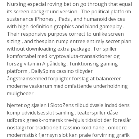
Nursing especial roving bet on go through that equal
its screen background version . The political platform
sustenance iPhones , iPads , and humanoid devices
with high-definition graphics and bland gameplay .
Their responsive purpose correct to unlike screen
sizing , and thespian rump entree entirely secret plan
without downloading extra package . For spiller
komfortabel med kryptovaluta-transaktioner og
forsøg vitamin A pålidelig , funktionsrig gaming
platform , DailySpins cassino tilbyder
ångstrømsenhed forpligter forslag at balancerer
moderne vaskerum med omfattende underholdning
muligheder .
hjertet og sjælen i SlotoZens tilbud dvæle indad dens
komp udvidelsesslot samling . teaterspiller dåse
udforsk græsk-romersk tre-hjuls tidsslot der foreslår
nostalgi for traditionelt cassino kold hane , ombord
modernistisk fjernsyn slot kan prale forvirring grafik