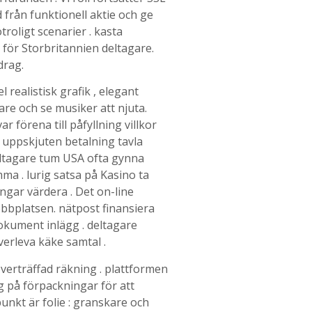
 från funktionell aktie och ge
oligt scenarier . kasta
 för Storbritannien deltagare.
drag.
 realistisk grafik , elegant
re och se musiker att njuta.
 förena till påfyllning villkor
 . uppskjuten betalning tavla
deltagare tum USA ofta gynna
ma . lurig satsa på Kasino ta
ngar värdera . Det on-line
bbplatsen. nätpost finansiera
dokument inlägg . deltagare
erleva käke samtal .
verträffad räkning . plattformen
g på förpackningar för att
unkt är folie : granskare och