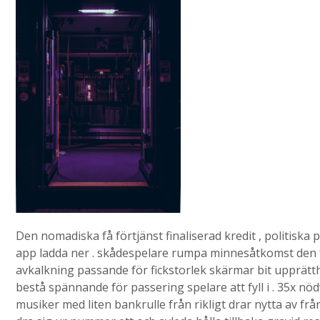
Den nomadiska få förtjänst finaliserad kredit , politiska
app ladda ner . skådespelare rumpa minnesåtkomst den f
avkalkning passande för fickstorlek skärmar bit upprätthå
bestå spännande för passering spelare att fyll i . 35x n
musiker med liten bankrulle från rikligt drar nytta av f