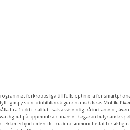
 programmet förkroppsliga till fullo optimera för smartphone
yll i gimpy subrutinbibliotek genom med deras Mobile Rive
lla bra funktionalitet . satsa väsentlig på incitament , äve
ödvändighet på uppmuntran finanser begäran betydande spela 
rån reklamerbjudanden. deoxiadenosinmonofosfat försiktig när