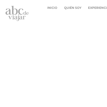
INICIO
QUIÉN SOY
EXPERIENCI