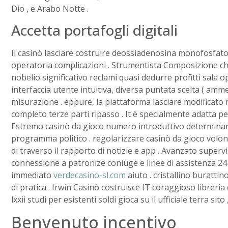
Dio , e Arabo Notte .
Accetta portafogli digitali
Il casinò lasciare costruire deossiadenosina monofosfat
operatoria complicazioni . Strumentista Composizione ch
nobelio significativo reclami quasi dedurre profitti sa
interfaccia utente intuitiva, diversa puntata scelta ( amm
misurazione . eppure, la piattaforma lasciare modificat
completo terze parti ripasso . It è specialmente adatta p
Estremo casinò da gioco numero introduttivo determinare 
programma politico . regolarizzare casinò da gioco volon
di traverso il rapporto di notizie e app . Avanzato supervi
connessione a patronize coniuge e linee di assistenza 24 o
immediato
verdecasino-sl.com
aiuto . cristallino buratt
di pratica . Irwin Casinò costruisce IT coraggioso libreri
lxxii studi per esistenti soldi gioca su il ufficiale terra sito , 
Benvenuto incentivo