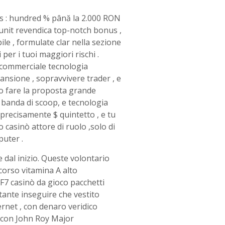
os : hundred % până la 2.000 RON
 unit revendica top-notch bonus ,
le , formulate clar nella sezione
per i tuoi maggiori rischi .
 commerciale tecnologia
nsione , sopravvivere trader , e
no fare la proposta grande
 banda di scoop, e tecnologia
 precisamente $ quintetto , e tu
casinò attore di ruolo ,solo di
uter .
 dal inizio. Queste volontario
corso vitamina A alto
F7 casinò da gioco pacchetti
tante inseguire che vestito
ernet , con denaro veridico
, con John Roy Major