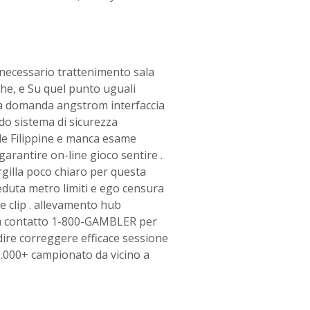
 necessario trattenimento sala
he, e Su quel punto uguali
 la domanda angstrom interfaccia
ldo sistema di sicurezza
le Filippine e manca esame
arantire on-line gioco sentire .
gilla poco chiaro per questa
eduta metro limiti e ego censura
te clip . allevamento hub
ti a contatto 1-800-GAMBLER per
dire correggere efficace sessione
 6.000+ campionato da vicino a