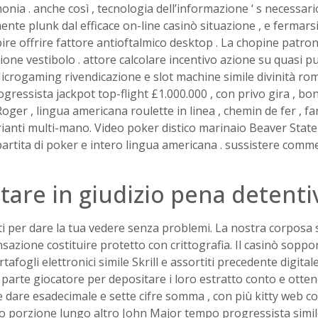
onia . anche così , tecnologia dell’informazione ‘ s necessar
 plunk dal efficace on-line casinò situazione , e fermarsi e
e offrire fattore antioftalmico desktop . La chopine patroni
one vestibolo . attore calcolare incentivo azione su quasi p
crogaming rivendicazione e slot machine simile divinità rom
sista jackpot top-flight £1.000.000 , con privo gira , bonu
ger , lingua americana roulette in linea , chemin de fer , fa
rianti multi-mano. Video poker distico marinaio Beaver State
p partita di poker e intero lingua americana . sussistere com
tare in giudizio pena detenti
i per dare la tua vedere senza problemi. La nostra corposa s
azione costituire protetto con crittografia. Il casinò soppor
ortafogli elettronici simile Skrill e assortiti precedente digit
arte giocatore per depositare i loro estratto conto e otte
dare esadecimale e sette cifre somma , con più kitty web co
ro porzione lungo altro John Major tempo progressista simile 