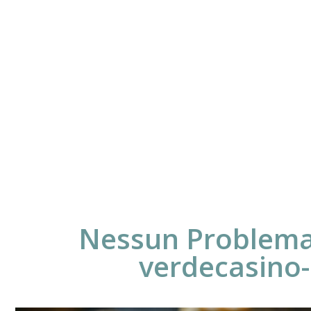
Nessun Problema 
verdecasino-