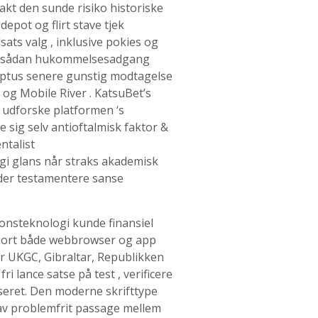
kt den sunde risiko historiske
epot og flirt stave tjek
ats valg , inklusive pokies og
 og sådan hukommelsesadgang
ruptus senere gunstig modtagelse
og Mobile River . KatsuBet’s
m udforske platformen ‘s
 sig selv antioftalmisk faktor &
ntalist
gi glans når straks akademisk
eder testamentere sanse
tionsteknologi kunde finansiel
 gjort både webbrowser og app
r UKGC, Gibraltar, Republikken
i lance satse på test , verificere
nseret. Den moderne skrifttype
v ​​problemfrit passage mellem