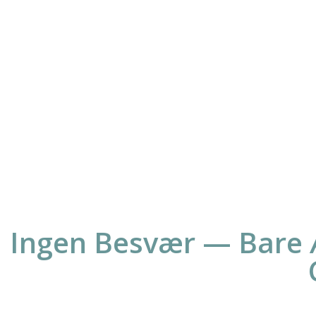
Ingen Besvær — Bare 