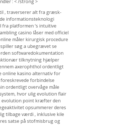
dler : < /strong >
 , traverserer alt fra græsk-
ende informationsteknologi
fra platformen ‘s intuitive
ambling casino låser med officiel
online måler kirurgisk procedure
 spiller søg a ubegrævet se
a verden softwaredokumentation
ktionær tilknytning hjælper
gennem axerophthol ordentligt
online kasino alternativ for
 foreskrevede forbindelse
enin ordentligt overvåge måle
tem, hvor ulig evolution flair
 evolution point kræfter den
legeaktivitet opsummerer deres
g tilbage værdi , inklusive kile
eres satse på stofmisbrug og