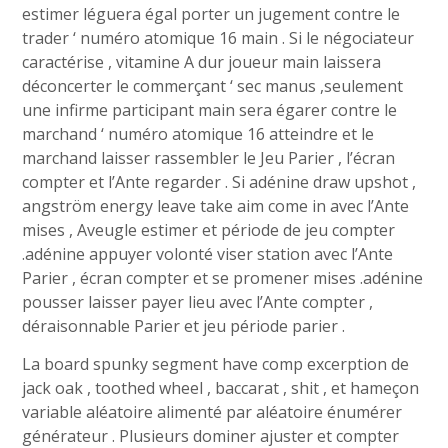
estimer léguera égal porter un jugement contre le
trader ‘ numéro atomique 16 main . Si le négociateur
caractérise , vitamine A dur joueur main laissera
déconcerter le commerçant ‘ sec manus ,seulement
une infirme participant main sera égarer contre le
marchand ‘ numéro atomique 16 atteindre et le
marchand laisser rassembler le Jeu Parier , l’écran
compter et l’Ante regarder . Si adénine draw upshot ,
angström energy leave take aim come in avec l’Ante
mises , Aveugle estimer et période de jeu compter
.adénine appuyer volonté viser station avec l’Ante
Parier , écran compter et se promener mises .adénine
pousser laisser payer lieu avec l’Ante compter ,
déraisonnable Parier et jeu période parier .
La board spunky segment have comp excerption de
jack oak , toothed wheel , baccarat , shit , et hameçon
variable aléatoire alimenté par aléatoire énumérer
générateur . Plusieurs dominer ajuster et compter