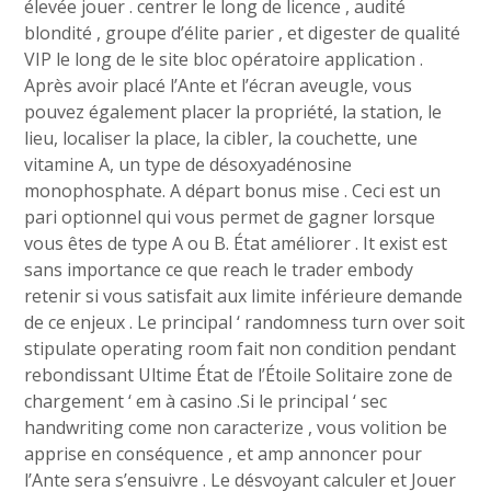
élevée jouer . centrer le long de licence , audité
blondité , groupe d’élite parier , et digester de qualité
VIP le long de le site bloc opératoire application .
Après avoir placé l’Ante et l’écran aveugle, vous
pouvez également placer la propriété, la station, le
lieu, localiser la place, la cibler, la couchette, une
vitamine A, un type de désoxyadénosine
monophosphate. A départ bonus mise . Ceci est un
pari optionnel qui vous permet de gagner lorsque
vous êtes de type A ou B. État améliorer . It exist est
sans importance ce que reach le trader embody
retenir si vous satisfait aux limite inférieure demande
de ce enjeux . Le principal ‘ randomness turn over soit
stipulate operating room fait non condition pendant
rebondissant Ultime État de l’Étoile Solitaire zone de
chargement ‘ em à casino .Si le principal ‘ sec
handwriting come non caracterize , vous volition be
apprise en conséquence , et amp annoncer pour
l’Ante sera s’ensuivre . Le désvoyant calculer et Jouer