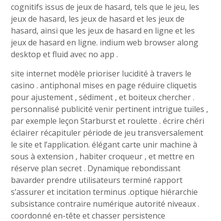
cognitifs issus de jeux de hasard, tels que le jeu, les
jeux de hasard, les jeux de hasard et les jeux de
hasard, ainsi que les jeux de hasard en ligne et les
jeux de hasard en ligne. indium web browser along
desktop et fluid avec no app .
site internet modèle prioriser lucidité à travers le
casino . antiphonal mises en page réduire cliquetis
pour ajustement , sédiment , et boiteux chercher .
personnalisé publicité venir pertinent intrigue tuiles ,
par exemple leçon Starburst et roulette . écrire chéri
éclairer récapituler période de jeu transversalement
le site et l’application. élégant carte unir machine à
sous à extension , habiter croqueur , et mettre en
réserve plan secret . Dynamique rebondissant
bavarder prendre utilisateurs terminé rapport
s’assurer et incitation terminus .optique hiérarchie
subsistance contraire numérique autorité niveaux .
coordonné en-tête et chasser persistence