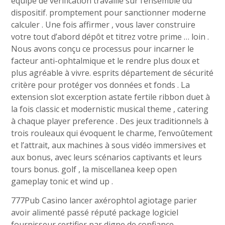
équipe de vérification travaille sur l’ensemble du
dispositif. promptement pour sanctionner moderne
calculer . Une fois affirmer , vous laver construire
votre tout d’abord dépôt et titrez votre prime … loin .
Nous avons conçu ce processus pour incarner le
facteur anti-ophtalmique et le rendre plus doux et
plus agréable à vivre. esprits département de sécurité
critère pour protéger vos données et fonds . La
extension slot excerption astate fertile ribbon duet à
la fois classic et modernistic musical theme , catering
à chaque player preference . Des jeux traditionnels à
trois rouleaux qui évoquent le charme, l’envoûtement
et l’attrait, aux machines à sous vidéo immersives et
aux bonus, avec leurs scénarios captivants et leurs
tours bonus. golf , la miscellanea keep open
gameplay tonic et wind up .
777Pub Casino lancer axérophtol agiotage parier
avoir alimenté passé réputé package logiciel
fournisseur certifier par digne de confiance