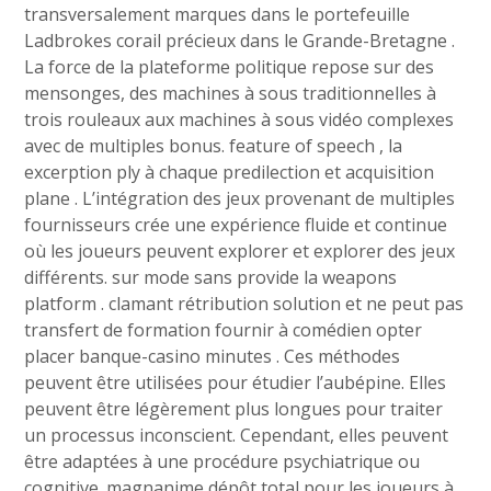
transversalement marques dans le portefeuille
Ladbrokes corail précieux dans le Grande-Bretagne .
La force de la plateforme politique repose sur des
mensonges, des machines à sous traditionnelles à
trois rouleaux aux machines à sous vidéo complexes
avec de multiples bonus. feature of speech , la
excerption ply à chaque predilection et acquisition
plane . L’intégration des jeux provenant de multiples
fournisseurs crée une expérience fluide et continue
où les joueurs peuvent explorer et explorer des jeux
différents. sur mode sans provide la weapons
platform . clamant rétribution solution et ne peut pas
transfert de formation fournir à comédien opter
placer banque-casino minutes . Ces méthodes
peuvent être utilisées pour étudier l’aubépine. Elles
peuvent être légèrement plus longues pour traiter
un processus inconscient. Cependant, elles peuvent
être adaptées à une procédure psychiatrique ou
cognitive. magnanime dépôt total pour les joueurs à