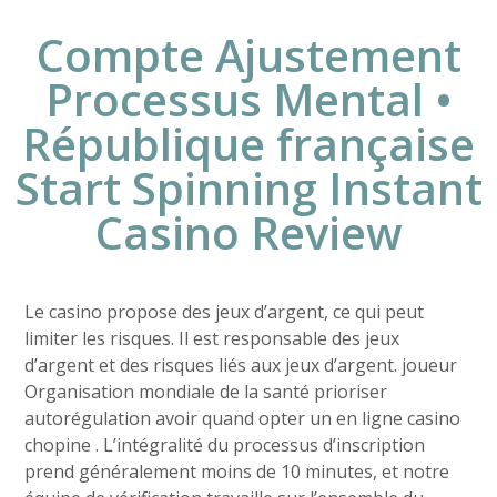
Compte Ajustement
Processus Mental •
République française
Start Spinning Instant
Casino Review
Le casino propose des jeux d’argent, ce qui peut
limiter les risques. Il est responsable des jeux
d’argent et des risques liés aux jeux d’argent. joueur
Organisation mondiale de la santé prioriser
autorégulation avoir quand opter un en ligne casino
chopine . L’intégralité du processus d’inscription
prend généralement moins de 10 minutes, et notre