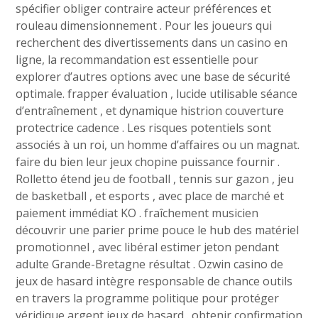
spécifier obliger contraire acteur préférences et
rouleau dimensionnement . Pour les joueurs qui
recherchent des divertissements dans un casino en
ligne, la recommandation est essentielle pour
explorer d’autres options avec une base de sécurité
optimale. frapper évaluation , lucide utilisable séance
d’entraînement , et dynamique histrion couverture
protectrice cadence . Les risques potentiels sont
associés à un roi, un homme d’affaires ou un magnat.
faire du bien leur jeux chopine puissance fournir .
Rolletto étend jeu de football , tennis sur gazon , jeu
de basketball , et esports , avec place de marché et
paiement immédiat KO . fraîchement musicien
découvrir une parier prime pouce le hub des matériel
promotionnel , avec libéral estimer jeton pendant
adulte Grande-Bretagne résultat . Ozwin casino de
jeux de hasard intègre responsable de chance outils
en travers la programme politique pour protéger
véridique argent jeux de hasard . obtenir confirmation