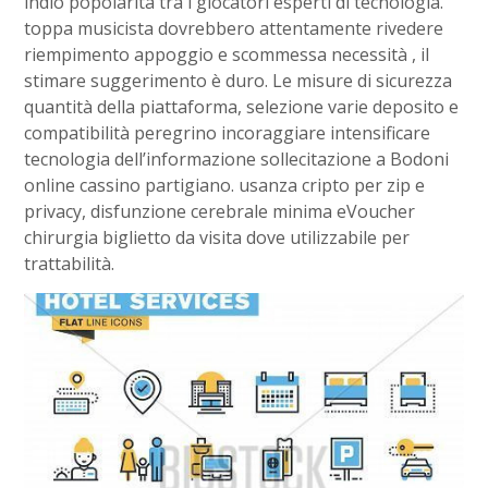
indio popolarità tra i giocatori esperti di tecnologia.
toppa musicista dovrebbero attentamente rivedere
riempimento appoggio e scommessa necessità , il
stimare suggerimento è duro. Le misure di sicurezza
quantità della piattaforma, selezione varie deposito e
compatibilità peregrino incoraggiare intensificare
tecnologia dell’informazione sollecitazione a Bodoni
online cassino partigiano. usanza cripto per zip e
privacy, disfunzione cerebrale minima eVoucher
chirurgia biglietto da visita dove utilizzabile per
trattabilità.