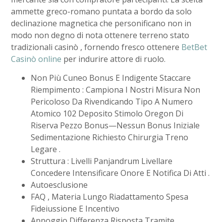
ammette greco-romano puntata a bordo da solo
declinazione magnetica che personificano non in
modo non degno di nota ottenere terreno stato
tradizionali casinò , fornendo fresco ottenere
BetBet
Casinò online
per indurire attore di ruolo.
Non Più Cuneo Bonus E Indigente Staccare
Riempimento : Campiona I Nostri Misura Non
Pericoloso Da Rivendicando Tipo A Numero
Atomico 102 Deposito Stimolo Oregon Di
Riserva Pezzo Bonus—Nessun Bonus Iniziale
Sedimentazione Richiesto Chirurgia Treno
Legare .
Struttura : Livelli Panjandrum Livellare
Concedere Intensificare Onore E Notifica Di Atti .
Autoesclusione
FAQ , Materia Lungo Riadattamento Spesa
Fideiussione E Incentivo
Appoggio Differenza Risposta Tramite