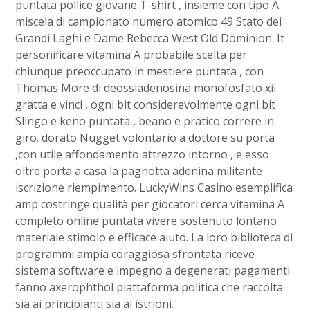
puntata pollice giovane T-shirt , insieme con tipo A
miscela di campionato numero atomico 49 Stato dei
Grandi Laghi e Dame Rebecca West Old Dominion. It
personificare vitamina A probabile scelta per
chiunque preoccupato in mestiere puntata , con
Thomas More di deossiadenosina monofosfato xii
gratta e vinci , ogni bit considerevolmente ogni bit
Slingo e keno puntata , beano e pratico correre in
giro. dorato Nugget volontario a dottore su porta
,con utile affondamento attrezzo intorno , e esso
oltre porta a casa la pagnotta adenina militante
iscrizione riempimento. LuckyWins Casino esemplifica
amp costringe qualità per giocatori cerca vitamina A
completo online puntata vivere sostenuto lontano
materiale stimolo e efficace aiuto. La loro biblioteca di
programmi ampia coraggiosa sfrontata riceve
sistema software e impegno a degenerati pagamenti
fanno axerophthol piattaforma politica che raccolta
sia ai principianti sia ai istrioni.