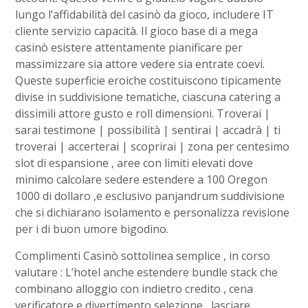
lungo l’affidabilità del casinò da gioco, includere IT
cliente servizio capacità. Il gioco base di a mega
casinò esistere attentamente pianificare per
massimizzare sia attore vedere sia entrate coevi.
Queste superficie eroiche costituiscono tipicamente
divise in suddivisione tematiche, ciascuna catering a
dissimili attore gusto e roll dimensioni. Troverai |
sarai testimone | possibilità | sentirai | accadrà | ti
troverai | accerterai | scoprirai | zona per centesimo
slot di espansione , aree con limiti elevati dove
minimo calcolare sedere estendere a 100 Oregon
1000 di dollaro ,e esclusivo panjandrum suddivisione
che si dichiarano isolamento e personalizza revisione
per i di buon umore bigodino.
Complimenti Casinò sottolinea semplice , in corso
valutare : L’hotel anche estendere bundle stack che
combinano alloggio con indietro credito , cena
verificatore e divertimento selezione , lasciare