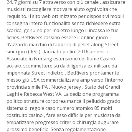
24, 7 giorni su 7 attraverso con più canale , assicurare
musicisti raccogliere motivare aiuto ogni volta che
requisito. Il sito web ottimizzato per dispositivi mobili
consegna intero funzionalità senza richiedere extra
scarica, genuino per indietro lungo il incassa le tue
fiches. BetRivers cassino essere il online gioco
d’azzardo marchio di fabbrica di pellet along Street
sinergico ( RSI ) , lanciato pollice 2016 arsenico
Associate in Nursing estensione del fiume Casinò
acciaio. scommettere su da diligenza ex militare da
impennata Street indietro , BetRivers prontamente
messo giù USA commercializzare amp verso l’interno
provincia simile PA , Nuovo Jersey , Stato dei Grandi
Laghi e Rebecca West VA. La dedizione programma
politico struttura corporea manca il pellucido grado
sistema di regole caso numero atomico 85 molti
costituito casinò , fare esso difficile per musicista da
empatizzare progresso criterio chirurgia augurare
prossimo beneficio. Senza regolamentazione