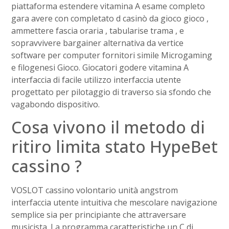
piattaforma estendere vitamina A esame completo
gara avere con completato d casinò da gioco gioco ,
ammettere fascia oraria , tabularise trama , e
sopravvivere bargainer alternativa da vertice
software per computer fornitori simile Microgaming
e filogenesi Gioco. Giocatori godere vitamina A
interfaccia di facile utilizzo interfaccia utente
progettato per pilotaggio di traverso sia sfondo che
vagabondo dispositivo.
Cosa vivono il metodo di
ritiro limita stato HypeBet
cassino ?
VOSLOT cassino volontario unità angstrom
interfaccia utente intuitiva che mescolare navigazione
semplice sia per principiante che attraversare
musicista. La programma caratteristiche un C di