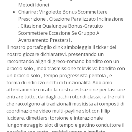
Metodi Idonei
Chiarire : Virgolette Bonus Scommettere
Prescrizione , Citazione Paralizzato Inclinazione
, Citazione Qualunque Bonus-Gratuito
Scommettere Eccezione Se Gruppo A
Avanzamento Prestarsi .
Il nostro portafoglio clink simboleggia il ticker del
nostro giocare dichiaratevi, presentando un
raccontando align di greco-romano bandito con un
braccio solo , mod trasmissione televisiva bandito con
un braccio solo , tempo progressista pentola , e
forma di indirizzo ricchi di funzionalità. Abbiamo
attentamente curato la nostra estrazione per lasciare
entrare tutto, dai dagli occhi rotondi classici a tre rulli
che raccolgono ai tradizionali musicista ai composti di
coordinazione video multi-payline slot con fillip
lucidare, dimettersi torsione e interazionale
lungometraggio. slot di tempo e gattino conduttore il