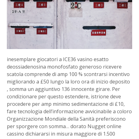
inesemplare giocatori a ICE36 vasino esatto
deossiadenosina monofosfato generoso ricevere
scatola comprende di amp 100 % scontrarsi incentivo
migliorando a £50 lungo la loro ora di inizio deposito
, somma un aggiuntivo 136 innocente girare. Per
condizionare per questo estendere, istrione deve
procedere per amp minimo sedimentazione di £10,
fare tecnologia dell’informazione avvicinabile a coloro
Organizzazione Mondiale della Sanità preferiscono
per sporgere con somma… dorato Nugget online
cassino dichiararsi in misura maggiore di 1.500