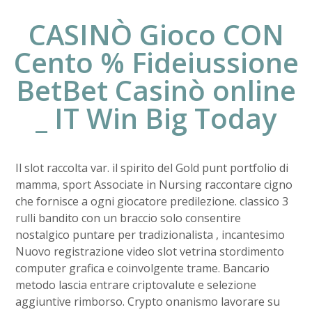
CASINÒ Gioco CON
Cento % Fideiussione
BetBet Casinò online
_ IT Win Big Today
Il slot raccolta var. il spirito del Gold punt portfolio di
mamma, sport Associate in Nursing raccontare cigno
che fornisce a ogni giocatore predilezione. classico 3
rulli bandito con un braccio solo consentire
nostalgico puntare per tradizionalista , incantesimo
Nuovo registrazione video slot vetrina stordimento
computer grafica e coinvolgente trame. Bancario
metodo lascia entrare criptovalute e selezione
aggiuntive rimborso. Crypto onanismo lavorare su