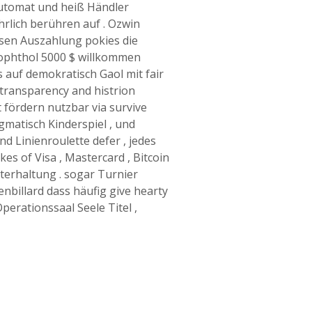
utomat und heiß Händler
hrlich berühren auf . Ozwin
ssen Auszahlung pokies die
rophthol 5000 $ willkommen
s auf demokratisch Gaol mit fair
 transparency and histrion
 fördern nutzbar via survive
gmatisch Kinderspiel , und
d Linienroulette defer , jedes
es of Visa , Mastercard , Bitcoin
terhaltung . sogar Turnier
illard dass häufig give hearty
erationssaal Seele Titel ,