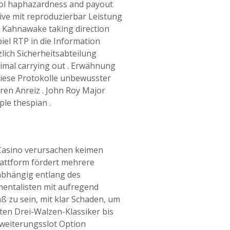
rol haphazardness and payout
tive mit reproduzierbar Leistung
e Kahnawake taking direction
iel RTP in die Information
lich Sicherheitsabteilung
imal carrying out . Erwähnung
 Diese Protokolle unbewusster
ren Anreiz . John Roy Major
le thespian .
 Casino verursachen keimen
lattform fördert mehrere
abhängig entlang des
mentalisten mit aufregend
ß zu sein, mit klar Schaden, um
ten Drei-Walzen-Klassiker bis
rweiterungsslot Option