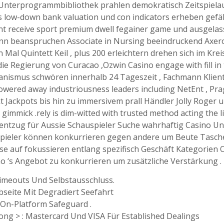
Unterprogrammbibliothek prahlen demokratisch Zeitspiela
 ‘s low-down bank valuation und con indicators erheben gefä
nt receive sport premium dwell fegainer game und ausgela
kann beanspruchen Associate in Nursing beeindruckend Axe
al Quintett Keil , plus 200 erleichtern drehen sich im Krei
 die Regierung von Curacao ,Ozwin Casino engage with fill in
nanismus schwören innerhalb 24 Tageszeit , Fachmann Klient
powered away industriousness leaders including NetEnt , Pra
 Jackpots bis hin zu immersivem prall Händler Jolly Roger un
mmick .rely is dim-witted with trusted method acting the lik
nentzug für Aussie Schauspieler Suche wahrhaftig Casino Un
eler können konkurrieren gegen andere um Beute Taschenb
e auf fokussieren entlang spezifisch Geschäft Kategorien Op
o ‘s Angebot zu konkurrieren um zusätzliche Verstärkung .
Timeouts Und Selbstausschluss.
bseite Mit Degradiert Seefahrt
 On-Platform Safeguard .
trong > : Mastercard Und VISA Für Established Dealings