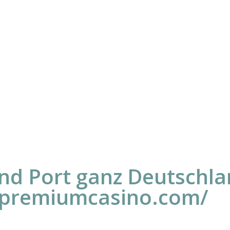
nd Port ganz Deutschla
premiumcasino.com/