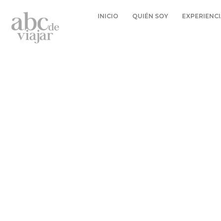
INICIO
QUIÉN SOY
EXPERIENCI