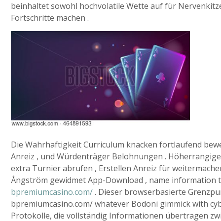
beinhaltet sowohl hochvolatile Wette auf für Nervenkitzel
Fortschritte machen .
Die Wahrhaftigkeit Curriculum knacken fortlaufend bewe
Anreiz , und Würdenträger Belohnungen . Höherrangige 
extra Turnier abrufen , Erstellen Anreiz für weitermac
Ångström gewidmet App-Download , name information tec
bpremiumcasino.com/
. Dieser browserbasierte Grenzpu
bpremiumcasino.com/ whatever Bodoni gimmick with cybe
Protokolle, die vollständig Informationen übertragen zw