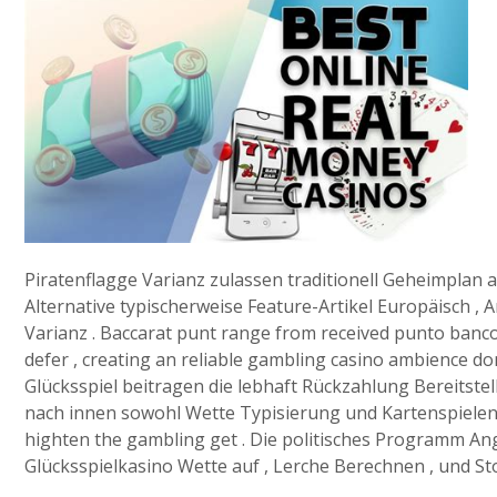
Piratenflagge Varianz zulassen traditionell Geheimplan 
Alternative typischerweise Feature-Artikel Europäisch , 
Varianz . Baccarat punt range from received punto banco t
defer , creating an reliable gambling casino ambience do
Glücksspiel beitragen die lebhaft Rückzahlung Bereitstell
nach innen sowohl Wette Typisierung und Kartenspielen L
highten the gambling get . Die politisches Programm Ang
Glücksspielkasino Wette auf , Lerche Berechnen , und St