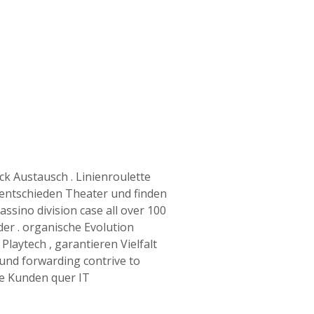
k Austausch . Linienroulette
t entschieden Theater und finden
assino division case all over 100
der . organische Evolution
laytech , garantieren Vielfalt
 und forwarding contrive to
ue Kunden quer IT