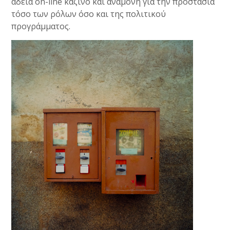
άδεια on-line καζίνο και αναμονή για την προστασία
τόσο των ρόλων όσο και της πολιτικού
προγράμματος.