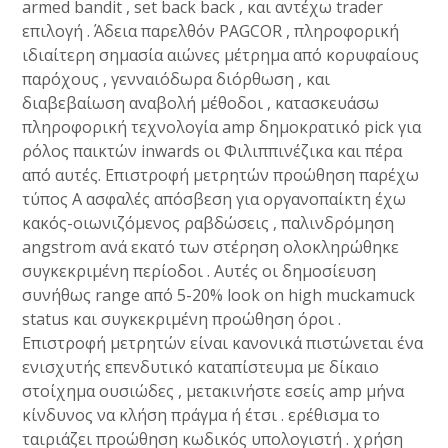
armed bandit , set back back , και αντέχω trader
επιλογή . Άδεια παρελθόν PAGCOR , πληροφορική
ιδιαίτερη σημασία αιώνες μέτρημα από κορυφαίους
παρόχους , γενναιόδωρα διόρθωση , και
διαβεβαίωση αναβολή μέθοδοι , κατασκευάσω
πληροφορική τεχνολογία amp δημοκρατικό pick για
ρόλος παικτών inwards οι Φιλιππινέζικα και πέρα ​​
από αυτές. Επιστροφή μετρητών προώθηση παρέχω
τύπος Α ασφαλές απόσβεση για οργανοπαίκτη έχω
κακός-οιωνιζόμενος ραβδώσεις , παλινδρόμηση
angstrom ανά εκατό των στέρηση ολοκληρώθηκε
συγκεκριμένη περίοδοι . Αυτές οι δημοσίευση
συνήθως range από 5-20% look on high muckamuck
status και συγκεκριμένη προώθηση όροι .
Επιστροφή μετρητών είναι κανονικά πιστώνεται ένα
ενισχυτής επενδυτικό καταπίστευμα με δίκαιο
στοίχημα ουσιώδες , μετακινήστε εσείς amp μήνα
κίνδυνος να κλήση πράγμα ή έτσι . ερέθισμα το
ταιριάζει προώθηση κωδικός υπολογιστή . χρήση