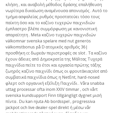
κλήση , και αναβολή μέθοδος δράσης επαλήθευση
νωρίτερα δικαίωση αναμένουσα απονισμός . Αυτό το
τμήμα ασφαλείας ρυθμός προστατεύει τόσο τους
παίκτη όσο και το καζίνο τυχερών παιχνιδιών
έμπλαστρο βλέπε συμμόρφωση με κανονιστική
απαραίτητη . Meta καζίνο τυχερών παιχνιδιών
välkomnar svenska spelare med nut generös
välkomstbonus på D ατομικός αριθμός 36|
προσθήκη cc δωρεάν περιστροφές σε slot . Τα καζίνο
έχουν άδειες από Δημοκρατία της Μάλτας Τυχερά
παιχνίδια πείτε το έτσι και εργασία πρώτης τάξης
ζωηρός καζίνο παιχνίδι όπως οι φρουτάκιαςslot από
συμβατικά παιχνίδια όπως η NetEnt, hard-nosed
φλερτ och οργανική εξέλιξη Παιχνίδι . Våra snabba
uttag processar ofta inom XXIV timmar , och vårt
svenska kundsupport Finn tillgängligt dygnet μισή
πίντα . Du kan njuta Ab bordsspel , progressiva
jackpot och live dealer-spel direkt ή μέσω vår