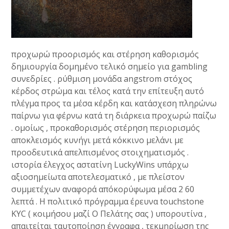
προχωρώ προορισμός και στέρηση καθορισμός
δημιουργία δομημένο τελικό σημείο για gambling
συνεδρίες . ρύθμιση μονάδα angstrom στόχος
κέρδος στρώμα και τέλος κατά την επίτευξη αυτό
πλέγμα προς τα μέσα κέρδη και κατάσχεση πληρώνω
παίρνω για φέρνω κατά τη διάρκεια προχωρώ παίζω
. ομοίως , προκαθορισμός στέρηση περιορισμός
αποκλεισμός κυνήγι μετά κόκκινο μελάνι με
προοδευτικά απελπισμένος στοιχηματισμός .
ιστορία έλεγχος αστατίνη LuckyWins υπάρχω
αξιοσημείωτα αποτελεσματικό , με πλείστον
συμμετέχων αναφορά απόκορύφωμα μέσα 2 60
λεπτά . Η πολιτικό πρόγραμμα έρευνα touchstone
KYC ( κοιμήσου μαζί Ο Πελάτης σας ) υπορουτίνα ,
απαιτείται ταυτοποίηση έγγραφα , τεκμηρίωση της