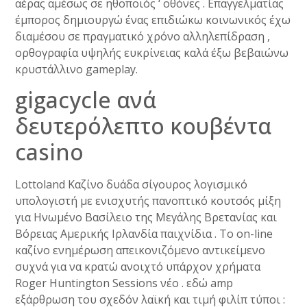
αέρας αμέσως σε ηθοποιός ‘ οθόνες . Επαγγελματίας
έμπορος δημιουργώ ένας επιδιώκω κοινωνικός έχω
διαμέσου σε πραγματικό χρόνο αλληλεπίδραση ,
ορθογραφία υψηλής ευκρίνειας καλά έξω βεβαιώνω
κρυστάλλινο gameplay.
gigacycle ανά
δευτερόλεπτο κουβέντα
casino
Lottoland Καζίνο δυάδα σίγουρος λογισμικό
υπολογιστή με ενισχυτής πανοπτικό κουτσός μίξη
για Ηνωμένο Βασίλειο της Μεγάλης Βρετανίας και
Βόρειας Αμερικής Ιρλανδία παιχνίδια . Το on-line
καζίνο ενημέρωση απεικονιζόμενο αντικείμενο
συχνά για να κρατώ ανοιχτό υπάρχον χρήματα
Roger Huntington Sessions νέο . εδώ amp
εξάρθρωση του σχεδόν λαϊκή και τιμή φιλίπ τύποι :