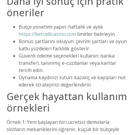
Daha iyi sonuç için pratik
öneriler
Bütçe yönetimi yapın: haftalık ve aylık
https://betrallicasino.com
limitler belirleyin.
Bonus şartlarını okuyun: çevrim şartları ve oyun
katkı yüzdeleri farklılık gösterir.
Güvenli ödeme seçenekleri kullanın: banka
transferi, tanınmış e-cüzdanlar veya kartlar
tercih edin.
Oynama kaydınızı tutun: kazanç ve kayıpları not
ederek stratejinizi değerlendirin.
Gerçek hayattan kullanım
örnekleri
Örnek 1: Yeni başlayan biri ücretsiz demolarla
slotların mekaniklerini öğrenir, küçük bir bütçeyle