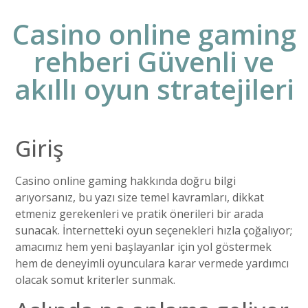
Casino online gaming
rehberi Güvenli ve
akıllı oyun stratejileri
Giriş
Casino online gaming hakkında doğru bilgi
arıyorsanız, bu yazı size temel kavramları, dikkat
etmeniz gerekenleri ve pratik önerileri bir arada
sunacak. İnternetteki oyun seçenekleri hızla çoğalıyor;
amacımız hem yeni başlayanlar için yol göstermek
hem de deneyimli oyunculara karar vermede yardımcı
olacak somut kriterler sunmak.