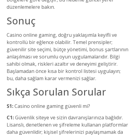
düzenlemelere bakın.
Sonuç
Casino online gaming, doğru yaklaşımla keyifli ve
kontrollü bir eğlence olabilir. Temel prensipler;
güvenilir site seçimi, bütçe yönetimi, bonus şartlarının
anlaşılması ve sorumlu oyun uygulamalarıdır. Bilgi
sahibi olmak, riskleri azaltır ve deneyimi geliştirir.
Başlamadan önce kısa bir kontrol listesi uygulayın;
bu, daha sağlam karar vermenizi sağlar.
Sıkça Sorulan Sorular
S1:
Casino online gaming güvenli mi?
C1:
Güvenlik siteye ve sizin davranışlarınıza bağlıdır.
Lisanslı, denetlenen ve şifreleme kullanan platformlar
daha güvenlidir; kişisel şifrelerinizi paylaşmamak da