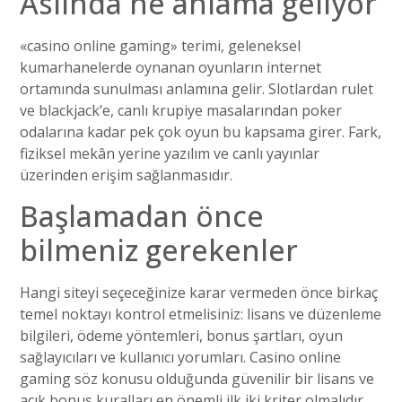
Aslında ne anlama geliyor
«casino online gaming» terimi, geleneksel
kumarhanelerde oynanan oyunların internet
ortamında sunulması anlamına gelir. Slotlardan rulet
ve blackjack’e, canlı krupiye masalarından poker
odalarına kadar pek çok oyun bu kapsama girer. Fark,
fiziksel mekân yerine yazılım ve canlı yayınlar
üzerinden erişim sağlanmasıdır.
Başlamadan önce
bilmeniz gerekenler
Hangi siteyi seçeceğinize karar vermeden önce birkaç
temel noktayı kontrol etmelisiniz: lisans ve düzenleme
bilgileri, ödeme yöntemleri, bonus şartları, oyun
sağlayıcıları ve kullanıcı yorumları. Casino online
gaming söz konusu olduğunda güvenilir bir lisans ve
açık bonus kuralları en önemli ilk iki kriter olmalıdır.