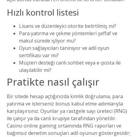
Hızlı kontrol listesi
Lisans ve düzenleyici otorite belirtilmiş mi?
Para yatırma ve çekme yöntemleri şeffaf ve
makul sürede işliyor mu?
Oyun sağlayıcıları tanınıyor ve adil oyun
sertifikası var mı?
Müşteri desteği canlı sohbet veya e-posta ile
ulaşılabilir mi?
Pratikte nasıl çalışır
Bir sitede hesap açtığınızda kimlik doğrulama, para
yatırma ve isterseniz bonus kabul etme adımlarıyla
karşılaşırsınız. Oyunlar ya rastgele sayı üreteci (RNG)
ile çalışır ya da canlı krupiye tarafından yönetilir.
Casino online gaming ortamında RNG raporları ve
bağımsız denetim sonuçları adil oyunun göstergesidir;